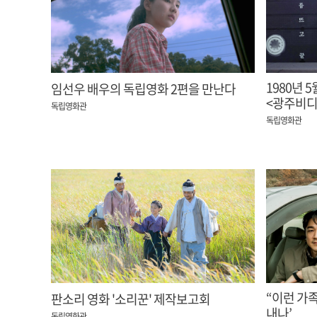
1980년 
임선우 배우의 독립영화 2편을 만난다
<광주비디
독립영화관
독립영화관
“이런 가
판소리 영화 '소리꾼' 제작보고회
내나’
독립영화관