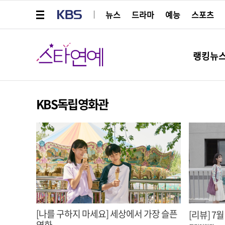
메뉴 열기
KBS
뉴스
드라마
예능
스포츠
스타연예
랭킹뉴
KBS독립영화관
[나를 구하지 마세요] 세상에서 가장 슬픈
[리뷰] 7월 
영화