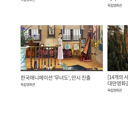
독립영화관
[14개의 
한국애니메이션 '무녀도', 안시 진출
대만영화감
독립영화관
독립영화관