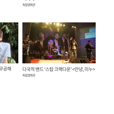
독립영화관
 무공해
다국적 밴드 ‘스탑 크랙다운’ <안녕, 미누>
독립영화관