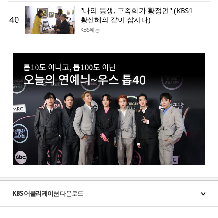
"나의 동생, 구족화가 황정언" (KBS1
40
황신혜의 같이 삽시다)
KBS예능
KBS 어플리케이션
다운로드