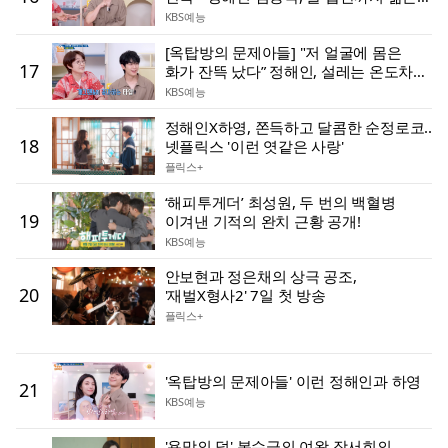
꼴에 이목 집중!
KBS예능
[옥탑방의 문제아들] "저 얼굴에 몸은
17
화가 잔뜩 났다” 정해인, 설레는 온도차
매력~
KBS예능
정해인X하영, 쫀득하고 달콤한 순정로코..
18
넷플릭스 '이런 엿같은 사랑'
플릭스+
‘해피투게더’ 최성원, 두 번의 백혈병
19
이겨낸 기적의 완치 근황 공개!
KBS예능
안보현과 정은채의 상극 공조,
20
'재벌X형사2' 7일 첫 방송
플릭스+
'옥탑방의 문제아들' 이런 정해인과 하영
21
KBS예능
'욕망의 덫' 복수극의 여왕 장서희의