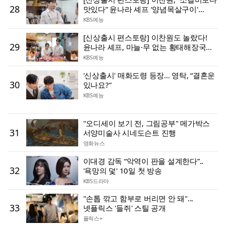
28
맛있다” 윤나라 셰프 ‘양념목살구이'
감동의 맛~!
KBS예능
[신상출시 편스토랑] 이찬원도 놀랐다!
29
윤나라 셰프, 마늘·무 없는 황태해장국
비법 공개
KBS예능
'신상출시' 매화도령 등장... 영탁, “결혼운
30
있나요?”
KBS예능
"오디세이 보기 전, 그림공부" 메가박스
31
서양미술사 시네도슨트 진행
영화뉴스
이대경 감독 “악역이 판을 설계한다”..
32
'욕망의 덫' 10일 첫 방송
KBS드라마
"손톱 깎고 함부로 버리면 안 돼"...
33
넷플릭스 '들쥐' 스틸 공개
플릭스+