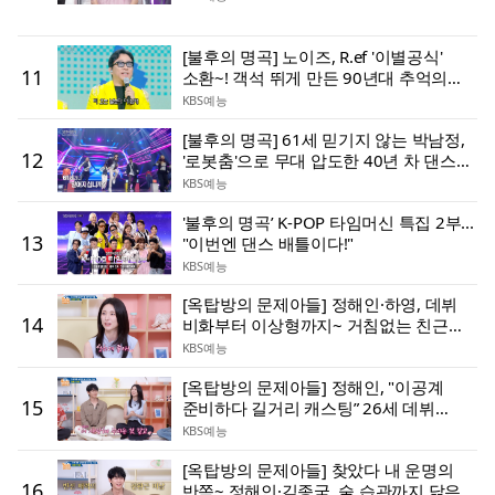
[불후의 명곡] 노이즈, R.ef '이별공식'
11
소환~! 객석 뛰게 만든 90년대 추억의
무대
KBS예능
[불후의 명곡] 61세 믿기지 않는 박남정,
12
'로봇춤'으로 무대 압도한 40년 차 댄스
황제~★
KBS예능
'불후의 명곡’ K-POP 타임머신 특집 2부...
13
"이번엔 댄스 배틀이다!"
KBS예능
[옥탑방의 문제아들] 정해인·하영, 데뷔
14
비화부터 이상형까지~ 거침없는 친근
토크!
KBS예능
[옥탑방의 문제아들] 정해인, "이공계
15
준비하다 길거리 캐스팅” 26세 데뷔
비하인드 공개
KBS예능
[옥탑방의 문제아들] 찾았다 내 운명의
16
반쪽~ 정해인·김종국, 술 습관까지 닮은