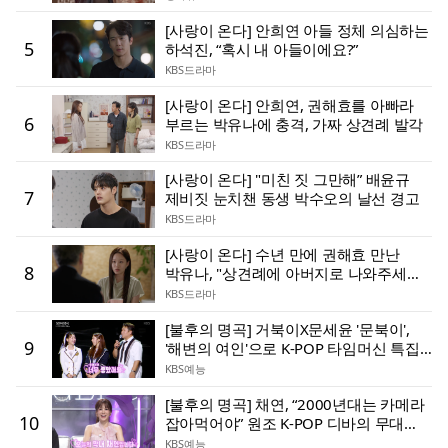
[사랑이 온다] 안희연 아들 정체 의심하는
5
하석진, “혹시 내 아들이에요?”
KBS드라마
[사랑이 온다] 안희연, 권해효를 아빠라
6
부르는 박유나에 충격, 가짜 상견례 발각
KBS드라마
[사랑이 온다] "미친 짓 그만해” 배윤규
7
제비짓 눈치챈 동생 박수오의 날선 경고
KBS드라마
[사랑이 온다] 수년 만에 권해효 만난
8
박유나, "상견례에 아버지로 나와주세요”
충격 부탁
KBS드라마
[불후의 명곡] 거북이X문세윤 '문북이',
9
'해변의 여인'으로 K-POP 타임머신 특집
최종 우승!
KBS예능
[불후의 명곡] 채연, “2000년대는 카메라
10
잡아먹어야” 원조 K-POP 디바의 무대
노하우
KBS예능