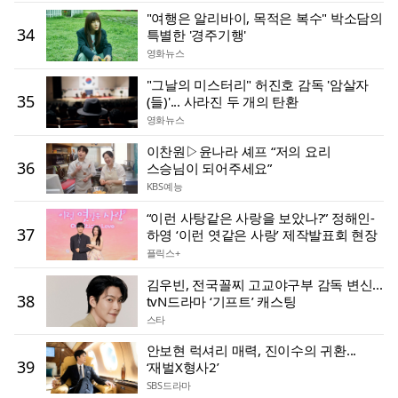
"여행은 알리바이, 목적은 복수" 박소담의
34
특별한 '경주기행'
영화뉴스
"그날의 미스터리" 허진호 감독 '암살자
35
(들)'... 사라진 두 개의 탄환
영화뉴스
이찬원▷윤나라 셰프 “저의 요리
36
스승님이 되어주세요”
KBS예능
“이런 사탕같은 사랑을 보았나?” 정해인-
37
하영 ‘이런 엿같은 사랑’ 제작발표회 현장
플릭스+
김우빈, 전국꼴찌 고교야구부 감독 변신...
38
tvN드라마 ‘기프트’ 캐스팅
스타
안보현 럭셔리 매력, 진이수의 귀환...
39
‘재벌X형사2’
SBS드라마