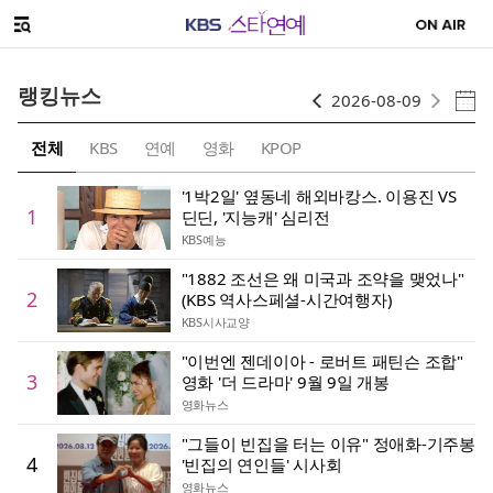
이전
다음
SNS 공유하기
메뉴 열기
랭킹뉴스
2026-08-09
전체
KBS
연예
영화
KPOP
'1박2일' 옆동네 해외바캉스. 이용진 VS
1
딘딘, '지능캐' 심리전
KBS예능
"1882 조선은 왜 미국과 조약을 맺었나"
2
(KBS 역사스페셜-시간여행자)
KBS시사교양
"이번엔 젠데이아 - 로버트 패틴슨 조합"
3
영화 '더 드라마' 9월 9일 개봉
영화뉴스
"그들이 빈집을 터는 이유" 정애화-기주봉
4
'빈집의 연인들' 시사회
영화뉴스