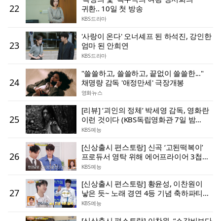
22
귀환.. 10일 첫 방송
KBS드라마
'사랑이 온다' 오너셰프 된 하석진, 강인한
23
엄마 된 안희연
KBS드라마
"쓸쓸하고, 쓸쓸하고, 끝없이 쓸쓸한..."
24
채명량 감독 '애정만세' 극장개봉
영화뉴스
[리뷰] ‘괴인의 정체’ 박세영 감독, 영화란
25
이런 것이다 (KBS독립영화관 7일 밤
11시30분)
KBS예능
[신상출시 편스토랑] 신곡 ‘고된떡복이’
26
프로듀서 영탁 위해 에어프라이어 3첩
반상 선물한 지승현
KBS예능
[신상출시 편스토랑] 황윤성, 이찬원이
27
낳은 듯~ 노래 경연 4등 기념 축하파티
개최!
KBS예능
[신상출시 편스토랑] 이찬원, “소갈비보다