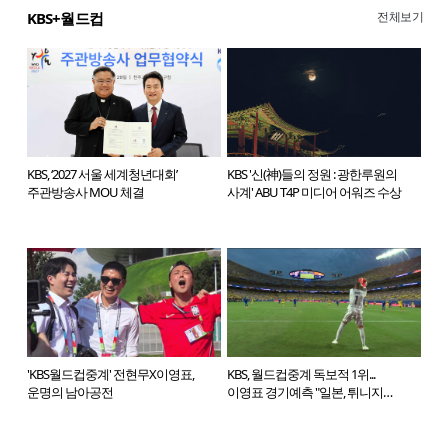
전체보기
KBS+월드컵
KBS, ‘2027 서울 세계청년대회’
KBS '신(神)들의 정원 : 광한루원의
주관방송사 MOU 체결
사계' ABU T4P 미디어 어워즈 수상
'KBS월드컵중계' 전현무X이영표,
KBS, 월드컵중계 독보적 1위...
운명의 남아공전
이영표 경기예측 "일본, 튀니지
4골 넣을 것"