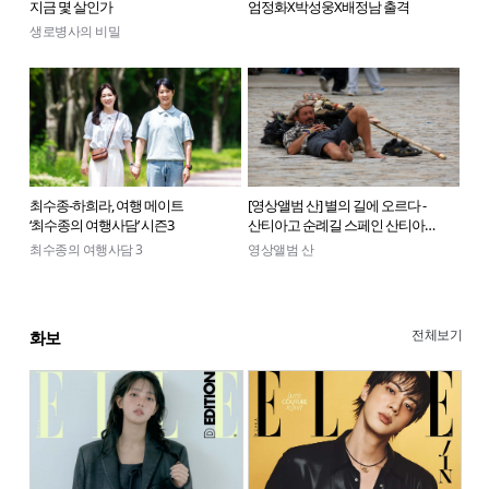
지금 몇 살인가
엄정화X박성웅X배정남 출격
생로병사의 비밀
최수종-하희라, 여행 메이트
[영상앨범 산] 별의 길에 오르다 -
‘최수종의 여행사담’ 시즌3
산티아고 순례길 스페인 산티아고
데 콤포스텔라
최수종의 여행사담 3
영상앨범 산
전체보기
화보