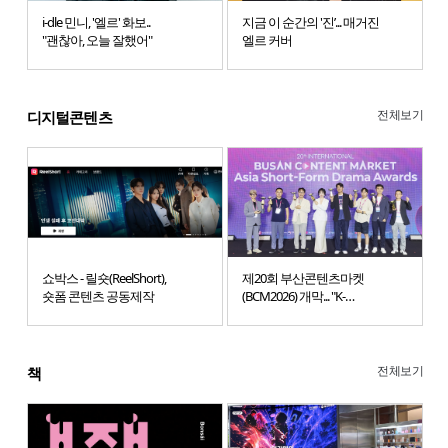
i-dle 민니, '엘르' 화보..
지금 이 순간의 '진’... 매거진
"괜찮아, 오늘 잘했어"
엘르 커버
전체보기
디지털콘텐츠
쇼박스 - 릴숏(ReelShort),
제20회 부산콘텐츠마켓
숏폼 콘텐츠 공동제작
(BCM2026) 개막... "K-
콘텐츠의 글로벌 도약 견인"
전체보기
책