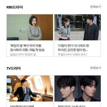
전체보기
KBS드라마
'욕망의 덫' 복수극의 여왕
'사랑이 온다' 오너셰프 된
장서희의 귀환.. 10일 첫 방송
하석진, 강인한 엄마 된
안희연
일일드라마 욕망의 덫
주말드라마 사랑이 온다
전체보기
TV드라마
안보현 럭셔리 매력,
천재 피아니스트 송강-