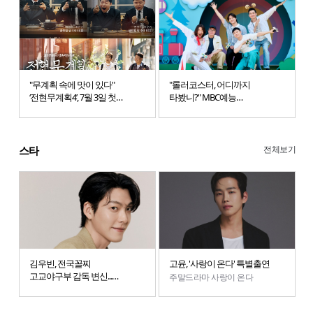
"무계획 속에 맛이 있다"
"롤러코스터, 어디까지
‘전현무계획4’, 7월 3일 첫
타봤니?" MBC예능
방송
'놀러코스터'.. 노홍철, 최강록,
고경표, 빠니보틀 탑승
전체보기
스타
김우빈, 전국꼴찌
고윤, '사랑이 온다' 특별출연
고교야구부 감독 변신...
주말드라마 사랑이 온다
tvN드라마 ‘기프트’ 캐스팅