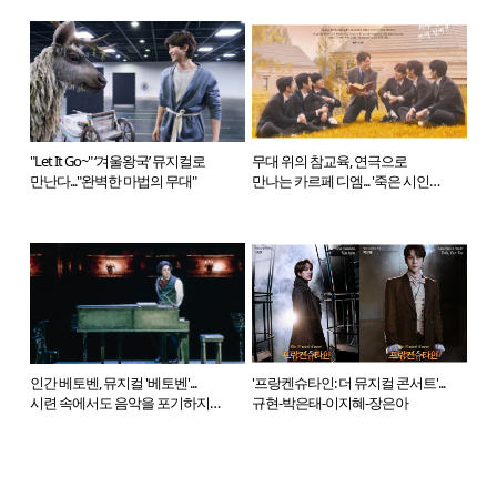
"Let It Go~" ‘겨울왕국’ 뮤지컬로
무대 위의 참교육, 연극으로
만난다..."완벽한 마법의 무대"
만나는 카르페 디엠... '죽은 시인의
사회'
인간 베토벤, 뮤지컬 '베토벤'...
'프랑켄슈타인: 더 뮤지컬 콘서트'...
시련 속에서도 음악을 포기하지
규현-박은태-이지혜-장은아
않았던 거장의 삶