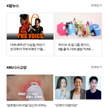
전체보기
K팝뉴스
'데뷔 40주년' 이승철, 하반기
하이브 새 걸그룹, 튜이드,
전국투어 'THE VOICE' 11월
8월 출격.. 데뷔 앨범 'TUNE &
개막
PLAY'
전체보기
KBS시사교양
'생로병사의 비밀' 당신의 피부는
"오케이 아침마당"