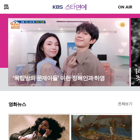
SNS 공유하기
메뉴 열기
[
'옥탑방의 문제아들' 이런 정해인과 하영
전체보기
영화뉴스