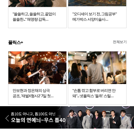
"쓸쓸하고, 쓸쓸하고, 끝없이
"오디세이 보기 전, 그림공부"
쓸쓸한..." 채명량 감독
메가박스 서양미술사
'애정만세' 극장개봉
시네도슨트 진행
전체보기
플릭스+
안보현과 정은채의 상극
"손톱 깎고 함부로 버리면 안
공조, '재벌X형사2' 7일 첫
돼"... 넷플릭스 '들쥐' 스틸
방송
공개