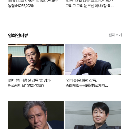
[리뷰] ‘호프’ 나홍진 감독의 거대한
[리뷰] ‘경멸’ 감독, 프로듀서, 작가
농담 (HOPE,2026)
그리고 그의 눈부신 아내 (장 뤽
고다르 감독,1963)
전체보기
영화인터뷰
[인터뷰] 나홍진 감독 “희망과
[인터뷰] 원화평 감독,
퍼스펙티브” (영화 ‘호프’)
중화제일동작(動作)설계자
(BIFAN 개막작 ‘표인:풍기대막’)