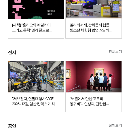
[새책] "훌리오와 에밀리아,
밀리의서재, 광화문서 웹툰·
그리고 문학" 알레한드로
웹소설 체험형 팝업.. 9일까지
삼브라의 대표작, '분재'
운영
(민음사)
전체보기
전시
"서브컬쳐, 연말대행사" AGF
"노원에서 만난 고흐의
2026... 12월, 일산 킨텍스 개최
양귀비"... '인상파, 찬란한
순간들' 전시회 성료
전체보기
공연