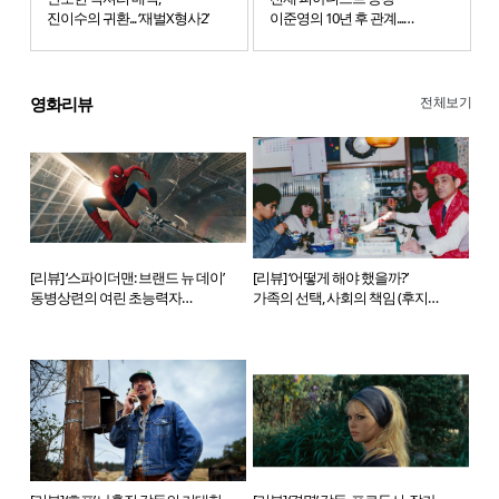
진이수의 귀환... ‘재벌X형사2’
이준영의 10년 후 관계...
드라마 '포핸즈'
전체보기
영화리뷰
[리뷰] ‘스파이더맨: 브랜드 뉴 데이’
[리뷰] ‘어떻게 해야 했을까?’
동병상련의 여린 초능력자
가족의 선택, 사회의 책임 (후지노
(데스틴 크리턴 감독,2026)
토모아키 감독,2025)