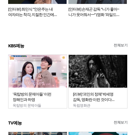
[인터뷰] 최민식 “안은주는 내
[인터뷰] 손재곤 감독 “니가 좋아~
여자라는 착각, 지질한 인간에
니가 웃어줘서~~” (영화 '와일드
대한 연민” (넷플릭스 맨 끝줄
씽')
소년)
전체보기
KBS예능
'옥탑방의 문제아들' 이런
[리뷰] ‘괴인의 정체’ 박세영
정해인과 하영
감독, 영화란 이런 것이다
(KBS독립영화관 7일 밤
옥탑방의 문제아들
독립영화관
11시30분)
전체보기
TV예능