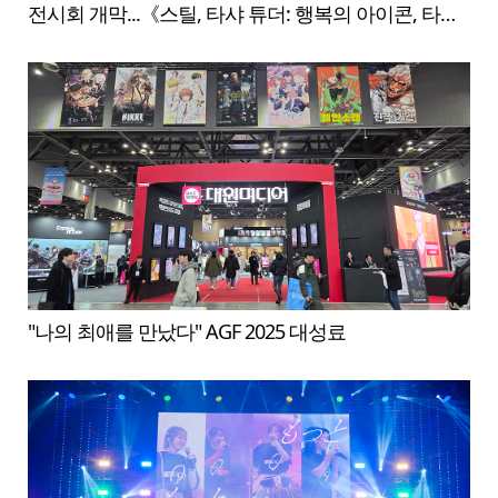
전시회 개막...《스틸, 타샤 튜더: 행복의 아이콘, 타샤
튜더의 삶》
"나의 최애를 만났다" AGF 2025 대성료