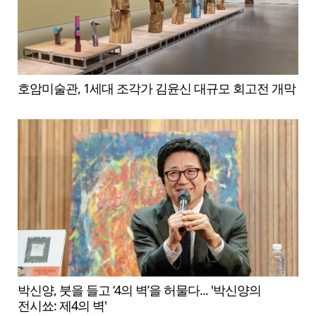
호암미술관, 1세대 조각가 김윤신 대규모 회고전 개막
박신양, 붓을 들고 ‘4의 벽’을 허물다... '박신양의
전시쑈: 제4의 벽'