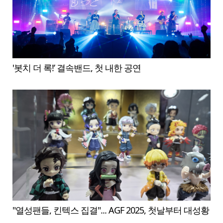
'봇치 더 록!’ 결속밴드, 첫 내한 공연
"열성팬들, 킨텍스 집결"... AGF 2025, 첫날부터 대성황