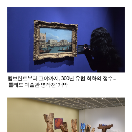
렘브란트부터 고야까지, 300년 유럽 회화의 정수...
'톨레도 미술관 명작전' 개막