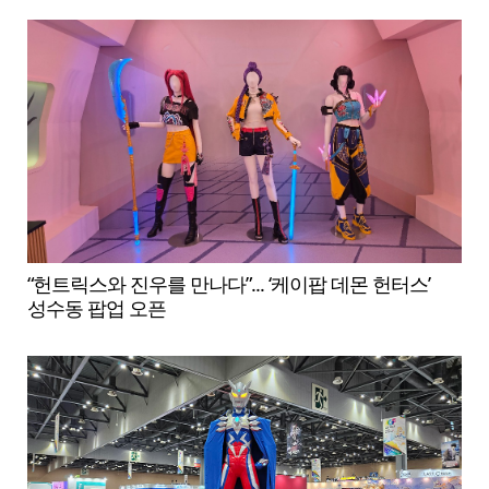
“헌트릭스와 진우를 만나다”... ‘케이팝 데몬 헌터스’
성수동 팝업 오픈