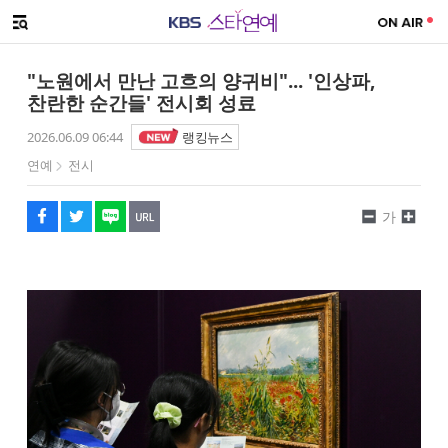
SNS 공유하기
메뉴 열기
페이스북
트위터
네이버
URL복사
글씨 작게보기
글씨 크게보기
"노원에서 만난 고흐의 양귀비"... '인상파,
찬란한 순간들' 전시회 성료
2026.06.09 06:44
랭킹뉴스
연예
전시
가