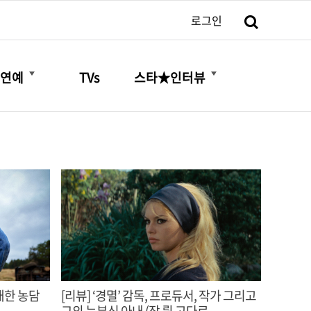
검색
로그인
더보기
더보기
연예
TVs
스타★인터뷰
거대한 농담
[리뷰] ‘경멸’ 감독, 프로듀서, 작가 그리고
그의 눈부신 아내 (장 뤽 고다르