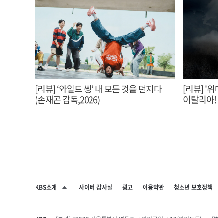
[리뷰] ‘와일드 씽’ 내 모든 것을 던지다
[리뷰] '위
(손재곤 감독,2026)
KBS소개
사이버 감사실
광고
이용약관
청소년 보호정책
SNS 공유하기