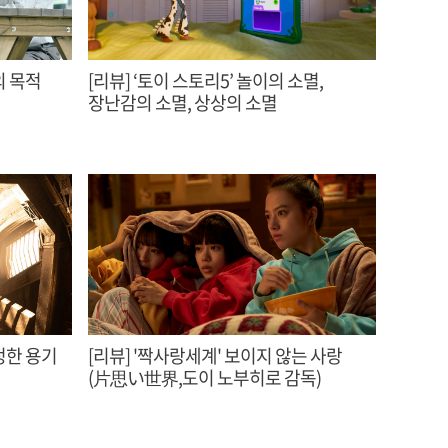
[리뷰] ‘토이 스토리5’ 놀이의 소멸,
장난감의 소멸, 상상의 소멸
진정한 용기
[리뷰] '짝사랑세계' 보이지 않는 사랑
(片思い世界,도이 노부히로 감독)