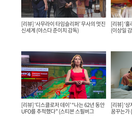
[리뷰] ‘사무라이 타임슬리퍼’ 무사의 멋진
[리뷰] 
신세계 (야스다 준이치 감독)
(이상일 감독
[리뷰] ‘디스클로저 데이’ “나는 62년 동안
[리뷰] ‘
UFO를 추적했다” (스티븐 스필버그
감독,Disclosure Day, 2026)