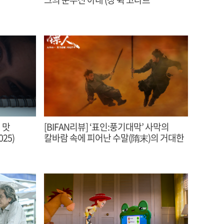
감독,1963)
 맛
[BIFAN리뷰] ‘표인:풍기대막’ 사막의
25)
칼바람 속에 피어난 수말(隋末)의 거대한
협객 서사시 (원화평 감독)