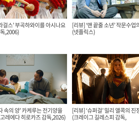
‘훌라걸스’ 부곡하와이를 아시나요
[리뷰] ‘맨 끝줄 소년’ 작문수업의 목적
,2006)
(넷플릭스)
상자 속의 양’ 카케루는 전기양을
[리뷰] ‘슈퍼걸’ 밀리 앨콕의 
꿈꾸는가 (고레에다 히로카즈 감독,2026)
(크레이그 길레스피 감독,
Supergirl,2026)