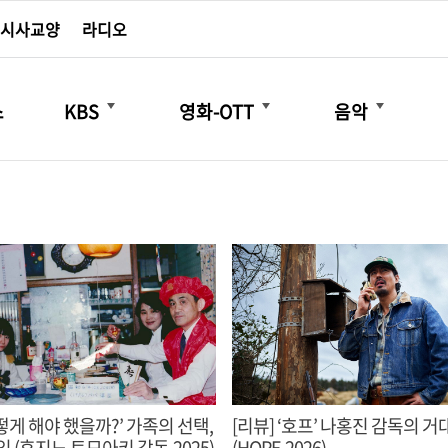
시사교양
라디오
더보기
더보기
더보기
스
KBS
영화-OTT
음악
 해야 했을까?’ 가족의 선택,
[리뷰] ‘호프’ 나홍진 감독의 
 (후지노 토모아키 감독,2025)
(HOPE,2026)