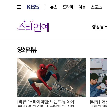
메뉴 열기
KBS
뉴스
드라마
예능
스포츠
스타연예
랭킹뉴
영화리뷰
[리뷰] ‘스파이더맨: 브랜드 뉴 데이’
[리뷰] ‘어떻게
동병상련의 여린 초능력자 (데스틴
사회의 책임