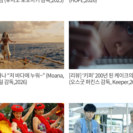
나 “저 바다에 누워~” (Moana,
[리뷰] ‘키퍼’ 200년 된 케이크의
 감독,2026)
(오스굿 퍼킨스 감독, Keeper,20