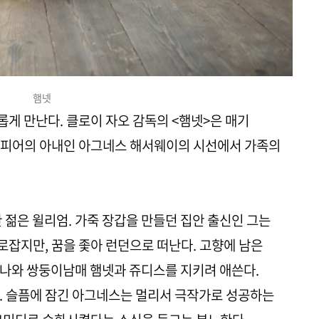
햄넷
게 만난다. 클로이 자오 감독의 <햄넷>은 매기
스피어의 아내인 아그네스 해서웨이의 시선에서 가족의
한 젊은 윌리엄. 가죽 장갑을 만들던 집안 출신인 그는
잡지만, 꿈을 좇아 런던으로 떠난다. 고향에 남은
잔나와 쌍둥이남매 햄넷과 쥬디스를 지키려 애쓴다.
. 슬픔에 잠긴 아그네스는 멀리서 극작가로 성공하는