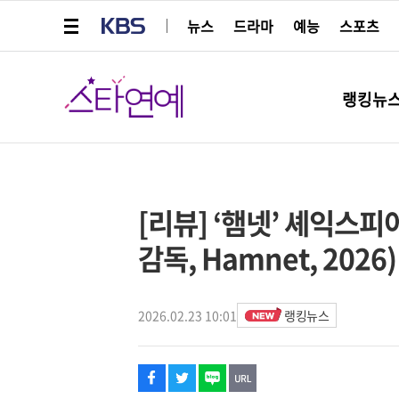
메뉴 열기
KBS
뉴스
드라마
예능
스포츠
스타연예
랭킹뉴
페이스북
트위터
네이버
URL복사
글씨 작게보기
글씨 크게보기
해시태그
[리뷰] ‘햄넷’ 셰익스피
감독, Hamnet, 2026)
2026.02.23 10:01
랭킹뉴스