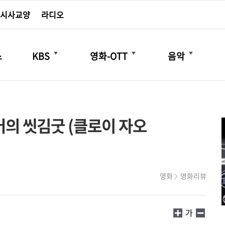
시사교양
라디오
더보기
더보기
더보기
스
KBS
영화-OTT
음악
어의 씻김굿 (클로이 자오
영화
영화리뷰
가