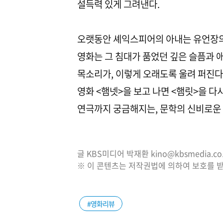
설득력 있게 그려낸다.
오랫동안 셰익스피어의 아내는 유언장의 
영화는 그 침대가 품었던 깊은 슬픔과 애
목소리가, 이렇게 오래도록 울려 퍼진다
영화 <햄넷>을 보고 나면 <햄릿>을 다
연극까지 궁금해지는, 문학의 신비로운 힘이다
글 KBS미디어 박재환 kino@kbsmedia.co.
※ 이 콘텐츠는 저작권법에 의하여 보호를 받
#영화리뷰