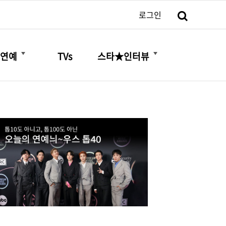
검색
로그인
더보기
더보기
연예
TVs
스타★인터뷰