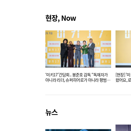
현장, Now
‘미키17’간담회.. 봉준호 감독 “독재자가
[현장] '미키 17' 간
아니라 리더, 슈퍼히어로가 아니라 평범한
왔어요, 
청년”
뉴스