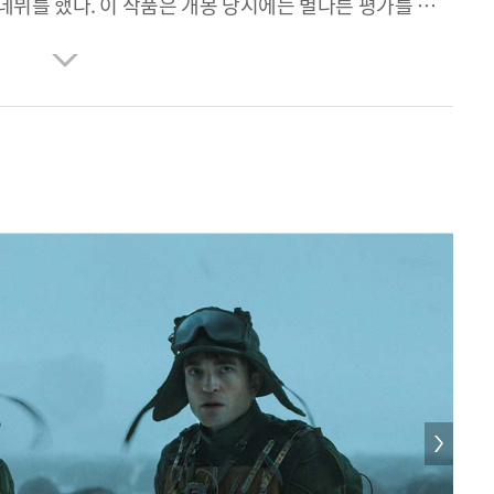
 데뷔를 했다. 이 작품은 개봉 당시에는 별다른 평가를 봤지
우리가 잘못본 영화” 중 하나로 재평가할 정도로 감독의
도 하다. 2003년 [살인의 추억]으로 충무로에 충격을
에 올라서며 작품성과 흥행성을 두루갖춘 스타영화감독이
의 연기와 함께 한국영화의 걸작으로 손꼽힌다. 2013년에는
를 투입된 [설국열차]로 해외에까지 그 명성이 알려졌다.
를 만든다. [옥자]는 ‘넷플릭스’의 성장과정에서 많은
서비스 영화 중 최초로 칸 영화제 경쟁부문에 진출하였고,
적인 작품이 되었다. 2019년에는 봉준호 영화인생과
내놓았다. 이 영화는 칸느 황금종려상과 함께 2020년
, 각본상, 국제영화상 등 4관왕이 되었다. 소문난
식에서 주옥같은 말을 남기기도 했다. 2025년 6년만의