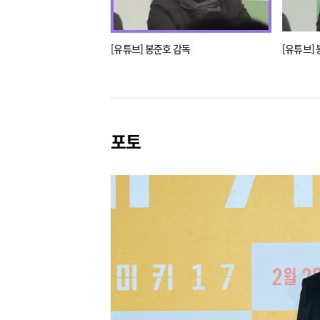
[유튜브] 봉준호 감독
[유튜브]
포토