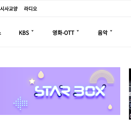
시사교양
라디오
더보기
더보기
더보기
스
KBS
영화-OTT
음악