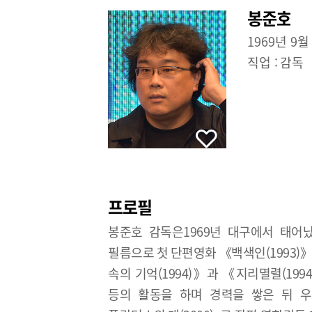
봉준호
1969년 9월
직업 :
감독
프로필
봉준호 감독은1969년 대구에서 태어났
필름으로 첫 단편영화 《백색인(1993)
속의 기억(1994)》과 《지리멸렬(19
등의 활동을 하며 경력을 쌓은 뒤 우