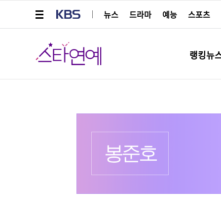
메뉴 열기
KBS
뉴스
드라마
예능
스포츠
스타연예
랭킹뉴
프로필
출생 :
더보기
봉준호