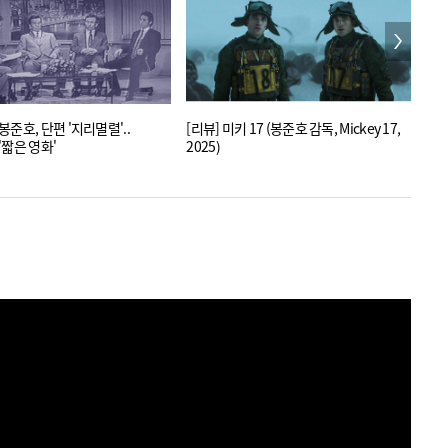
준호, 단편 '지리멸렬'..
[리뷰] 미키 17 (봉준호 감독, Mickey 17,
'미
'짧은 영화'
2025)