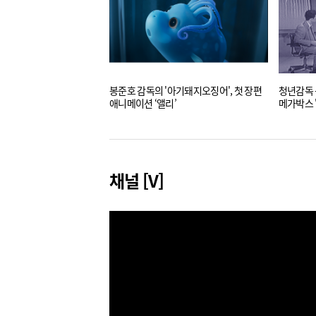
봉준호 감독의 '아기돼지오징어', 첫 장편
청년감독 봉
애니메이션 ‘앨리’
메가박스 
채널 [V]