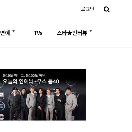
검색
로그인
더보기
더보기
연예
TVs
스타★인터뷰