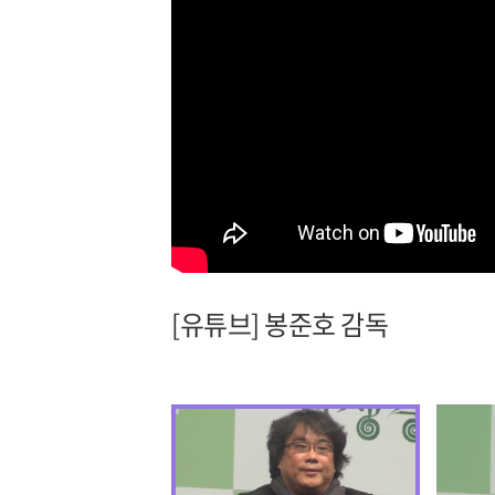
[유튜브] 봉준호 감독