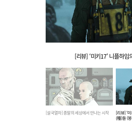
[리뷰] ‘미키17’ 니플하임
 봉준호가 넷플릭스를 만나면
[설국열차] 종말의 세상에서 만나는 시작
[리뷰] ‘
(種)들 (봉