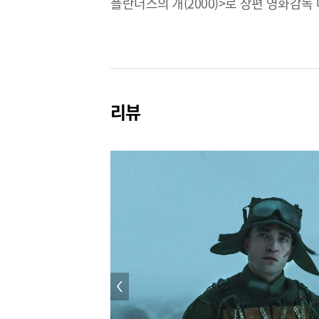
플란더스의 개(2000)>로 장편 영화감독
못했지만 그해 말 [씨네21]에서 “
영화미학의 모든 것이 깔려 있는 작품이기
안겨주었다. 이어 [괴물]로 천만영화
된다. 2009년 발표한 [마더]는 김혜자
리뷰
한국영화 역사상 최고 제작비(437억)
넷플릭스는 봉준호를 픽업해서 [옥자]
뒷이야기를 남겼다. 넷플릭스 스트리밍 
극장과 스트리밍 서비스 대립의 상징
한국영화역사에 길이 남을 [기생충]을 
아카데미 시상식에서 작품상, 감독상
달변가이기도 한 봉준호 감독은 각종 시상
신작 [미키17]로 돌아온다.