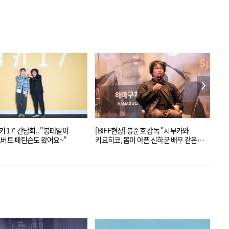
담회.. "봉테일이
[BIFF현장] 봉준호 감독 "시부카와
[B
로버트 패틴슨도 왔어요~"
키요히코, 몸이 아픈 신하균 배우 같은
팬클
느낌"