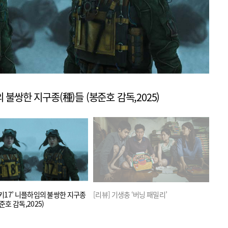
의 불쌍한 지구종(種)들 (봉준호 감독,2025)
미키17’ 니플하임의 불쌍한 지구종
[리뷰] 기생충 ‘버닝 패밀리’
[지
준호 감독,2025)
걸작