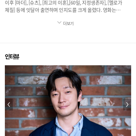
이후 [마더], [슈츠], [최고의 이혼],[60일, 지정생존자], [멜로가
체질] 등에 잇달아 출연하며 인지도를 크게 올렸다. 영화는
2014년 [마담 뻉덕]에서 단역 출연했었다. 2019년 [뺑반]에서
더보기
기태호 역을 맡았다. 2021년 넷플릭스 오리지널 [디.피]에서
헌병대장 보좌관 임지섭 대위를 맡았다. 2021년
부산국제영화제에서 공개된 웨이브 프로젝트 [언프레임드]의
'재방송'편 연출을 담당했다. 2024년 넷플릭스 [살인자ㅇ난감]
에서 형사 장난감을 연기한다. 2024년 3월 27일 개봉하는 안국진
인터뷰
감독의 [댓글부대]에서 딜레머에 빠진 임상진 기자를 연기한다.
2024년 문병곤 감독의 런닝타임 12분의 단편 [밤낚시]에서
'의문의 물체'를 쫓는 주인공을 연기했다. 2025년 2월 개봉한 영화
[괜찮아 괜찮아 괜찮아!]에서 동욱으로 우정출연했다. 2025년 5월
지각개봉한 강이관 감독의 [바이러스]에서 러브바이러스에
감염된 백신연구소 연구원 수필 역으로 특별출연했다. 5월 공개된
디즈니플러스 시리즈 [나인 퍼즐]에서 한강서 강력팀 김한샘
경위를 맡았다. 6월, JTBC 드라마 [천국보다 아름다운]에서
김혜자의 남편 고낙준을 연기했다.