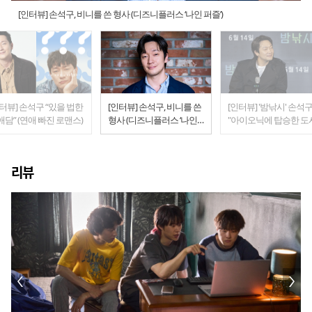
[인터뷰] 손석구, 비니를 쓴 형사 (디즈니플러스 ‘나인 퍼즐’)
터뷰] 손석구 “있을 법한
[인터뷰] 손석구, 비니를 쓴
[인터뷰] '밤낚시' 손석구.
담” (연애 빠진 로맨스)
형사 (디즈니플러스 ‘나인
"아이오닉에 탑승한 도
퍼즐’)
어부, 스낵무비를 맛보다
리뷰