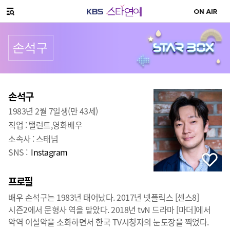
SNS 공유하기
메뉴 열기
손석구
프로필
출생
:
손석구
1983년 2월 7일생(만 43세)
직업 :
탤런트,영화배우
소속사 :
스태넘
SNS :
Instagram
프로필
배우 손석구는 1983년 태어났다. 2017년 넷플릭스 [센스8]
시즌2에서 문형사 역을 맡았다. 2018년 tvN 드라마 [마더]에서
악역 이설악을 소화하면서 한국 TV시청자의 눈도장을 찍었다.