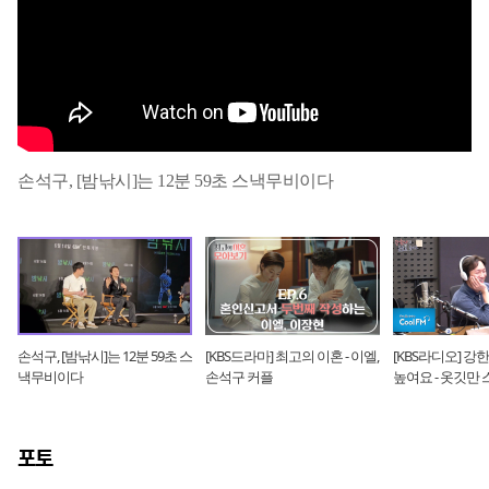
손석구, [밤낚시]는 12분 59초 스낵무비이다
손석구, [밤낚시]는 12분 59초 스
[KBS드라마] 최고의 이혼 - 이엘,
[KBS라디오] 
낵무비이다
손석구 커플
높여요 - 옷깃만
with 손석구 (2020.
포토