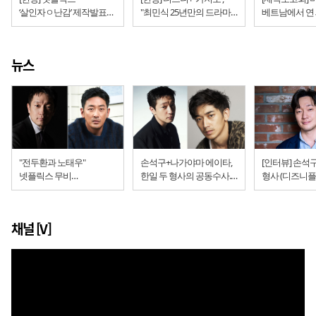
‘살인자ㅇ난감’ 제작발표회
"최민식 25년만의 드라마,
베트남에서 연
“어떻게 읽을 것인가?
손석구의 신작, 이동휘의
진실의 방, '범
살인자의 딜레마, 형사의
대표작" (제작발표회)
(종합)
아이러니” (종합)
뉴스
"전두환과 노태우"
손석구+나가야마 에이타,
[인터뷰] 손석구
넷플릭스 무비
한일 두 형사의 공동수사..
형사 (디즈니플
'보통사람들'
넷플릭스 '로드'
퍼즐’)
채널 [V]