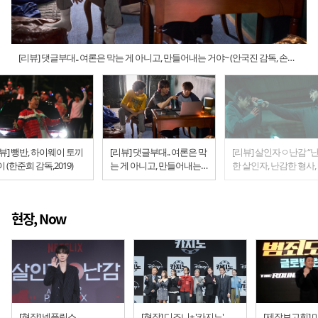
[리뷰] 댓글부대.. 여론은 막는 게 아니고, 만들어내는 거야~ (안국진 감독, 손석
구 주연)
뷰] 뺑반, 하이웨이 토끼
[리뷰] 댓글부대.. 여론은 막
[리뷰] 살인자ㅇ난감 “
 (한준희 감독,2019)
는 게 아니고, 만들어내는
한 살인자, 난감한 형사,
거야~ (안국진 감독, 손석구
감한 넷플릭스”
주연)
현장, Now
[현장] 넷플릭스
[현장] 디즈니+ '카지노',
[제작보고회]