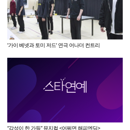
'가이 베넷과 토미 저드' 연극 어나더 컨트리
“감성이 한 가득” 뮤지컬 <어쩌면 해피엔딩>