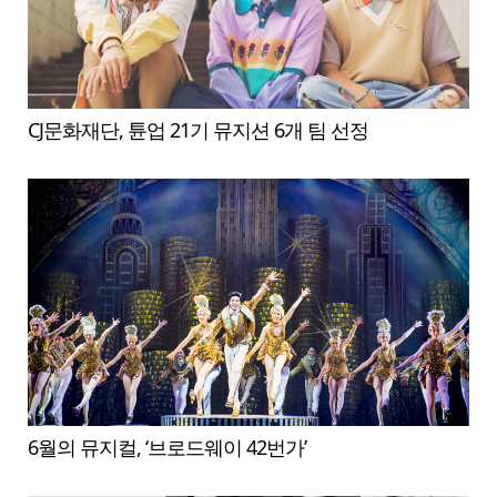
CJ문화재단, 튠업 21기 뮤지션 6개 팀 선정
6월의 뮤지컬, ‘브로드웨이 42번가’