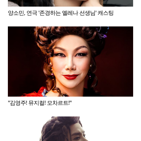
양소민, 연극 '존경하는 엘레나 선생님' 캐스팅
"김영주! 뮤지컬! 모차르트!"