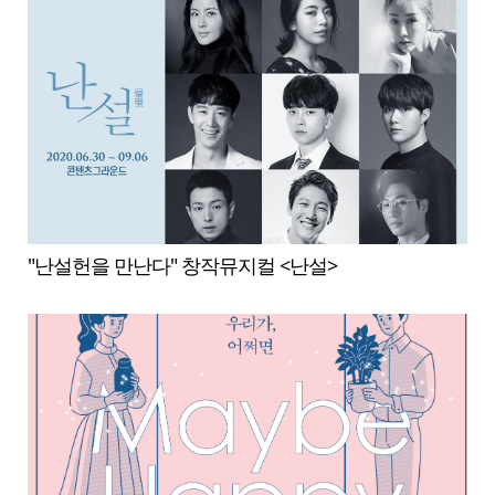
"난설헌을 만난다" 창작뮤지컬 <난설>