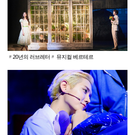
〃20년의 러브레터〃 뮤지컬 베르테르