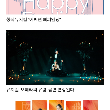
창작뮤지컬 “어쩌면 해피엔딩”
뮤지컬 '오페라의 유령' 공연 연장된다