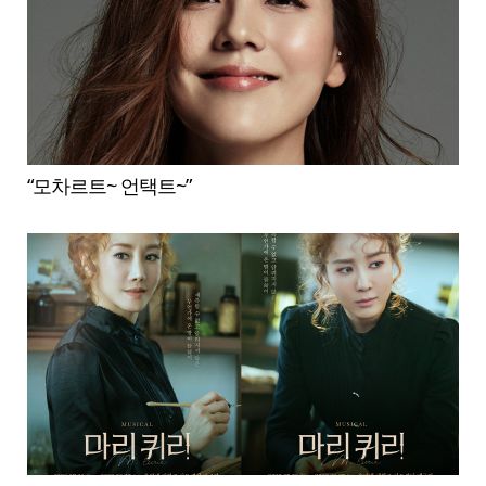
“모차르트~ 언택트~”