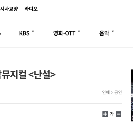
시사교양
라디오
더보기
더보기
더보기
스
KBS
영화-OTT
음악
작뮤지컬 <난설>
연예
공연
가