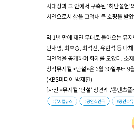
시대상과 그 안에서 구축된 ‘허난설헌’
시인으로서 삶을 그려내 큰 호평을 받았
​약 1년 만에 재연 무대로 돌아오는 뮤지
안재영, 최호승, 최석진, 유현석 등 
라인업을 공개하며 화제를 모았다. 소재,
창작뮤지컬 <난설>은 6월 30일부터 
(KBS미디어 박재환)
[사진 =뮤지컬 ‘난설’ 상견례 /콘텐츠플
#뮤지컬뉴스
#공연☆연극
#공연☆뮤