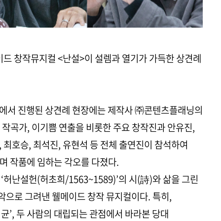
메이드 창작뮤지컬 <난설>이 설렘과 열기가 가득한 상견례
습실에서 진행된 상견례 현장에는 제작사 ㈜콘텐츠플래닝의
 작곡가, 이기쁨 연출을 비롯한 주요 창작진과 안유진,
, 최호승, 최석진, 유현석 등 전체 출연진이 참석하여
며 작품에 임하는 각오를 다졌다.
허난설헌(허초희/1563~1589)’의 시(詩)와 삶을 그린
으로 그려낸 웰메이드 창작 뮤지컬이다. 특히,
‘허균’, 두 사람의 대립되는 관점에서 바라본 당대