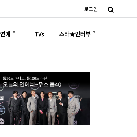
검색
로그인
더보기
더보기
연예
TVs
스타★인터뷰