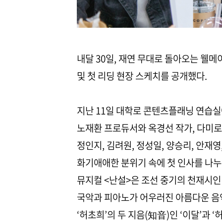
내달 30일, 재연 무대로 돌아오는 웰
및 첫 리딩 현장 스케치를 공개했다.
​지난 11일 대학로 콘텐츠플래닝 연
노재환 프로듀서와 옥경선 작가, 다미로
정인지, 김려원, 정성일, 양승리, 안재영
화기애애한 분위기 속에 첫 인사를 나누
​뮤지컬 <난설>은 조선 중기의 천재시인 ‘
국악과 피아노가 어우러진 아름다운 음악
‘허초희’의 두 지음(知音)인 ‘이달’과 