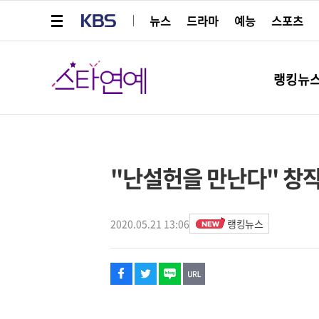
메뉴 열기
KBS
뉴스
드라마
예능
스포츠
스타연예
랭킹뉴
페이스북
트위터
네이버
URL복사
글씨 작게보기
글씨 크게보기
해시태그
"난설헌을 만난다" 창
2020.05.21 13:06
랭킹뉴스