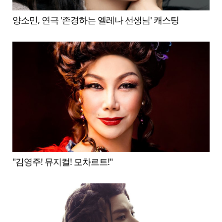
양소민, 연극 '존경하는 엘레나 선생님' 캐스팅
"김영주! 뮤지컬! 모차르트!"