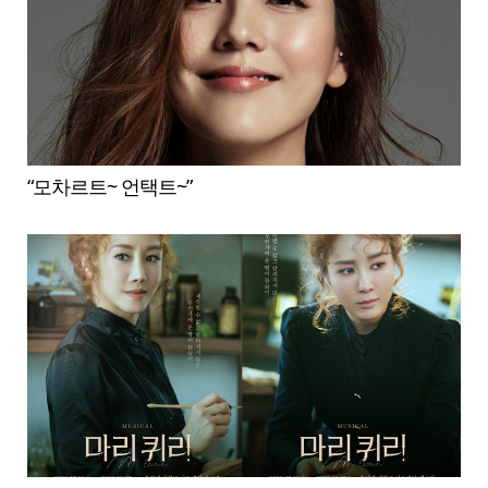
“모차르트~ 언택트~”