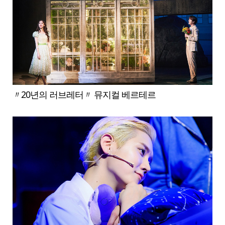
〃20년의 러브레터〃 뮤지컬 베르테르