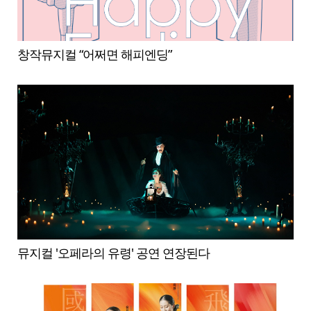
창작뮤지컬 “어쩌면 해피엔딩”
뮤지컬 '오페라의 유령' 공연 연장된다