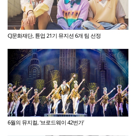
CJ문화재단, 튠업 21기 뮤지션 6개 팀 선정
6월의 뮤지컬, ‘브로드웨이 42번가’