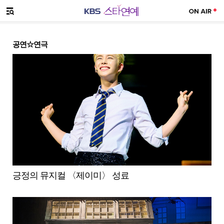
SNS 공유하기
메뉴 열기
공연☆연극
긍정의 뮤지컬 〈제이미〉 성료