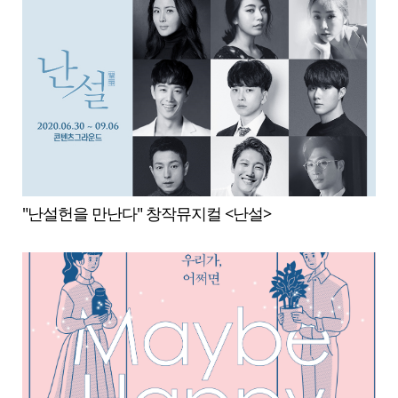
"난설헌을 만난다" 창작뮤지컬 <난설>