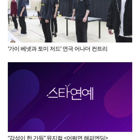
'가이 베넷과 토미 저드' 연극 어나더 컨트리
“감성이 한 가득” 뮤지컬 <어쩌면 해피엔딩>