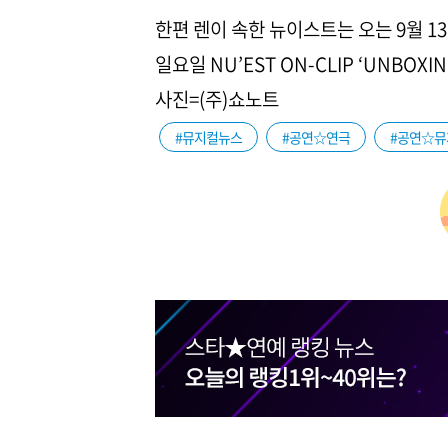
한편 렌이 속한 뉴이스트는 오는 9월 13
일요일 NU’EST ON-CLIP ‘UNBOX
사진=(주)쇼노트
#뮤지컬뉴스
#공연☆연극
#공연☆뮤