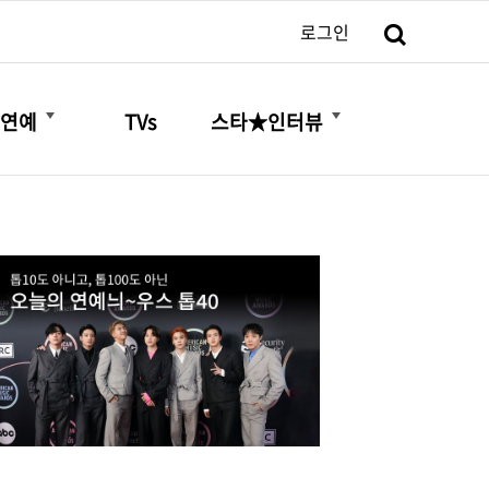
검색
로그인
더보기
더보기
연예
TVs
스타★인터뷰