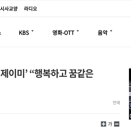
시사교양
라디오
더보기
더보기
더보기
스
KBS
영화-OTT
음악
 ‘제이미’ “행복하고 꿈같은
연예
가