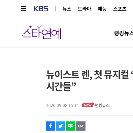
메뉴 열기
KBS
뉴스
드라마
예능
스포츠
스타연예
랭킹뉴
페이스북
트위터
네이버
URL복사
글씨 작게보기
글씨 크게보기
해시태그
뉴이스트 렌, 첫 뮤지컬
시간들”
2020.09.08 15:14
랭킹뉴스