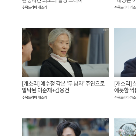
훼방꾼 소
수목드라마 개소리
수목드라마 개
[개소리] 예수정 각본 ‘두 남자’ 주연으로
[개소리]
발탁된 이순재+김용건
애틋함 싹
불러도 돼
수목드라마 개소리
수목드라마 개