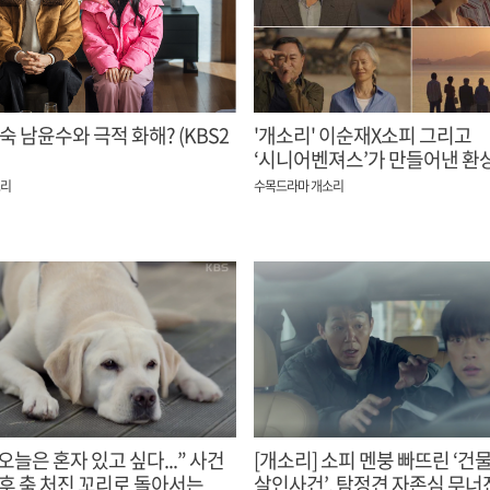
숙 남윤수와 극적 화해? (KBS2
'개소리' 이순재X소피 그리고
‘시니어벤져스’가 만들어낸 환
작전
소리
수목드라마 개소리
“오늘은 혼자 있고 싶다...” 사건
[개소리] 소피 멘붕 빠뜨린 ‘건
 후 축 처진 꼬리로 돌아서는
살인사건’, 탐정견 자존심 무너