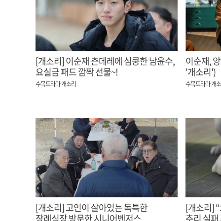
[개소리] 이순재 츤데레에 심쿵한 남윤수,
이순재, 앙
요실금 패드 깜짝 선물~!
'개소리')
수목드라마 개소리
수목드라마 개
[개소리] 고인이 살아있는 독특한
[개소리] 
장례식장 방문한 시니어벤저스
추리 실패