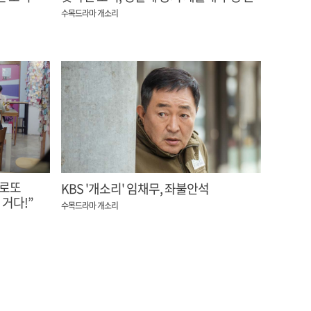
임채무 기사회생
수목드라마 개소리
 로또
KBS '개소리' 임채무, 좌불안석
 거다!”
수목드라마 개소리