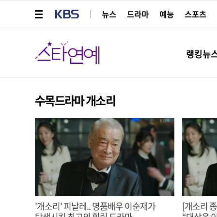
메뉴 열기
KBS
뉴스
드라마
예능
스포츠
스타연예
랭킹뉴
수목드라마 개소리
'개소리' 피날레.. 명품배우 이순재가
[개소리 종
탄생시킨 최고의 힐링 드라마
“대상은 이