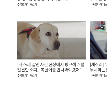
소피
수목드라마 개소리
수목드라마 개
[개소리] 살인 사건 현장에서 핑크색 개털
[개소리] 
발견한 소피, “복실이를 만나봐야겠어”
무시하는 
송옥숙
수목드라마 개소리
수목드라마 개