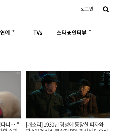
검색
로그인
더보기
더보기
연예
TVs
스타★인터뷰
었다니…!”
[개소리] 1930년 경성에 등장한 피자와
단한 소피
파스?! 제작비 부족해 PPL 괴작된 예수정