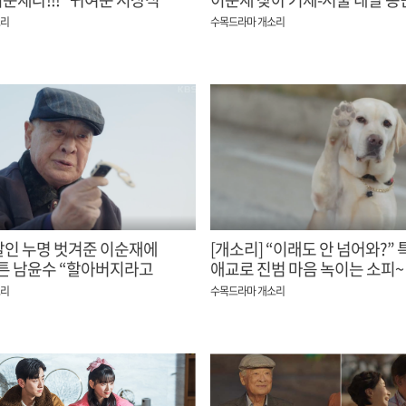
피에 함박웃음 엔딩~!
소리
수목드라마 개소리
 살인 누명 벗겨준 이순재에
[개소리] “이래도 안 넘어와?” 
튼 남윤수 “할아버지라고
애교로 진범 마음 녹이는 소피~
요?”
소리
수목드라마 개소리