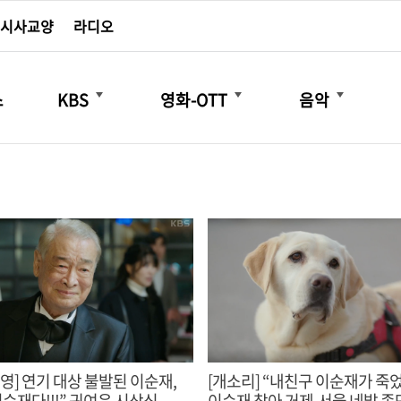
시사교양
라디오
더보기
더보기
더보기
스
KBS
영화-OTT
음악
영] 연기 대상 불발된 이순재,
[개소리] “내친구 이순재가 죽
순재다!!!” 귀여운 시상식
이순재 찾아 거제-서울 네발 종