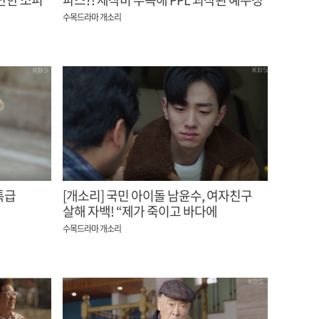
드라마
수목드라마 개소리
특급
[개소리] 국민 아이돌 남윤수, 여자친구
살해 자백! “제가 죽이고 바다에
버렸어요”
수목드라마 개소리