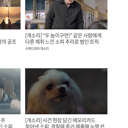
[개소리] “두 놈이구먼!” 같은 사람에게
상의 공조
다른 체취 느낀 소피 추리로 범인 트릭
밝히는 이순재
수목드라마 개소리
물주
[개소리] 사건 현장 담긴 메모리카드
진 소피
찾아낸 소피, 경찰에 증거 제출해 누명 쓴