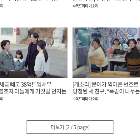
소리
수목드라마 개소리
“세금 빼고 38억!” 임채무
[개소리] 문어가 찍어준 번호로
불효자 아들에게 거짓말 던지는
당첨된 세 친구, “똑같이 나누는
약속 직후 살해당한 두 명...
소리
수목드라마 개소리
더보기
(2 / 5 page)