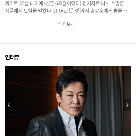
계기로 35살 나이에 (신혼 6개월이었다) 연기자로 나서 수많은
작품에서 단역을 맡았다. 2016년 [밀정]에서 송강호에게 뺨을
맞는 역할, 2017년 [남한산성]의 용골대와 [범죄도시] 독사 역으로
더보기
많이 알려졌다. 2021년 넷플릭스 [오징어게임]에서 덕수 역으로
글로벌 스타가 된다. 2022년 영화 [헌트]에서 장철성을 연기한다.
넷플릭스 오리지널 [카지노]에서 서태석을 맡아 최민식과
카리스마 격돌한다. 쿠팡플레이 [미끼]에서 첫 주연 '노상천'을
연기한다.
인터뷰