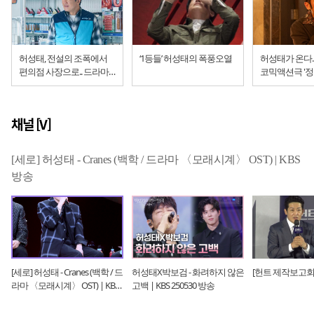
허성태, 전설의 조폭에서
‘1등들’ 허성태의 폭풍오열
허성태가 온다.
편의점 사장으로.. 드라마
코믹액션극 '정
'오십프로'
채널 [V]
[세로] 허성태 - Cranes (백학 / 드라마 〈모래시계〉 OST) | KBS
방송
[세로] 허성태 - Cranes (백학 / 드
허성태X박보검 - 화려하지 않은
[헌트 제작보고회
라마 〈모래시계〉 OST) | KBS
고백 | KBS 250530 방송
방송