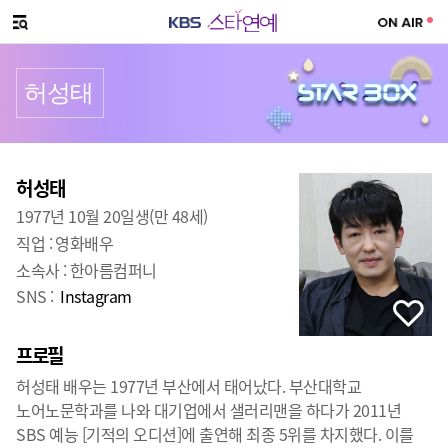
SNS 공유하기
메뉴 열기
허성태
프로필
출생
:
허성태
1977년 10월 20일생(만 48세)
직업 :
영화배우
소속사 :
한아름컴퍼니
SNS :
Instagram
프로필
허성태 배우는 1977년 부산에서 태어났다. 부산대학교
노어노문학과를 나와 대기업에서 샐러리맨을 하다가 2011년
SBS 예능 [기적의 오디션]에 출연해 최종 5위를 차지했다. 이를