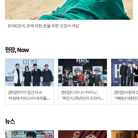
[리뷰] 돈의, 돈에 의한, 돈을 위한 '오징어 게임'
현장, Now
[현장] ‘미끼’ 장근석 vs
[현장] 디즈니+ '카지노',
[현장] 이정재
허성태 카리스마 대격돌...
"최민식 25년만의 드라마,
'1983년 대한
“조희팔은 살아있다?”
손석구의 신작, 이동휘의
+전쟁', 영
대표작" (제작발표회)
뉴스