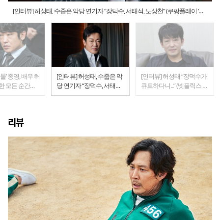
[인터뷰] 허성태, 수줍은 악당 연기자 “장덕수, 서태석, 노상천” (쿠팡플레이 ‘미
끼’)
괴물’ 종영, 배우 허
[인터뷰] 허성태, 수줍은 악
[인터뷰] 허성태 “장덕수가
한 모든 순간들
당 연기자 “장덕수, 서태석,
큐트하다니...” (넷플릭스 오
(JTBC '괴물')
노상천” (쿠팡플레이 ‘미끼’)
징어게임)
리뷰