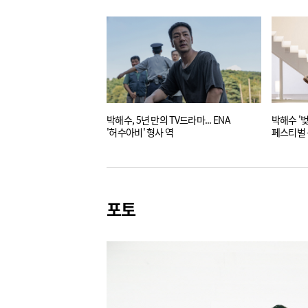
박해수, 5년 만의 TV드라마... ENA
박해수 '
'허수아비' 형사 역
페스티벌
포토