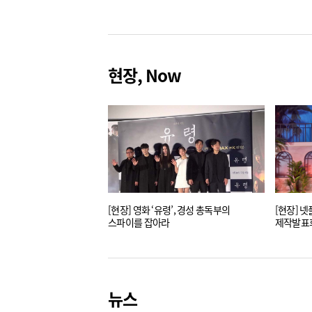
현장, Now
[현장] 영화 ‘유령’, 경성 총독부의
[현장] 
스파이를 잡아라
제작발표회 
짜릿한 쾌
뉴스