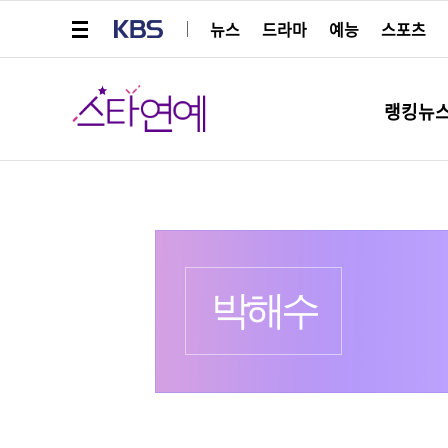
메뉴 열기
KBS
뉴스
드라마
예능
스포츠
스타연예
랭킹뉴
프로필
출생 :
더보기
박해수