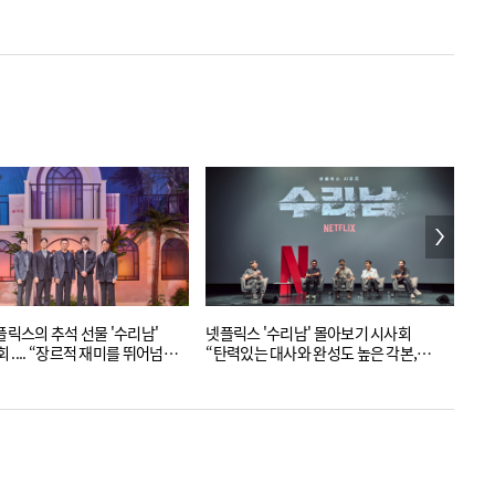
넷플릭스의 추석 선물 '수리남'
넷플릭스 '수리남' 몰아보기 시사회
[제
.... “장르적 재미를 뛰어넘는
“탄력있는 대사와 완성도 높은 각본,
잔인
감”
그리고 개성 넘치는 연기”