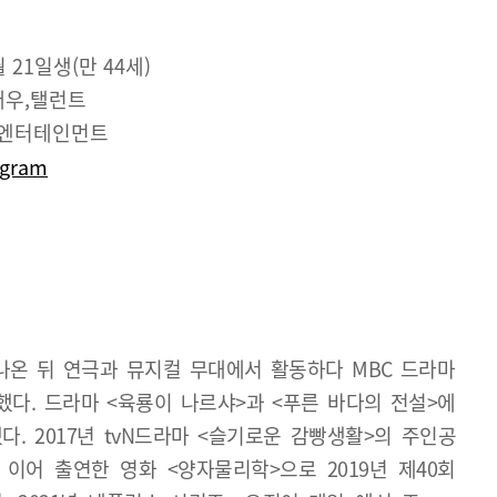
월 21일생(만 44세)
배우,탤런트
H엔터테인먼트
agram
온 뒤 연극과 뮤지컬 무대에서 활동하다 MBC 드라마
했다. 드라마 <육룡이 나르샤>과 <푸른 바다의 전설>에
. 2017년 tvN드라마 <슬기로운 감빵생활>의 주인공
이어 출연한 영화 <양자물리학>으로 2019년 제40회