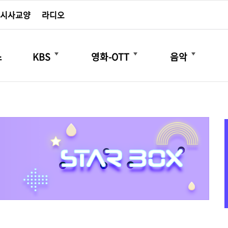
시사교양
라디오
더보기
더보기
더보기
스
KBS
영화-OTT
음악