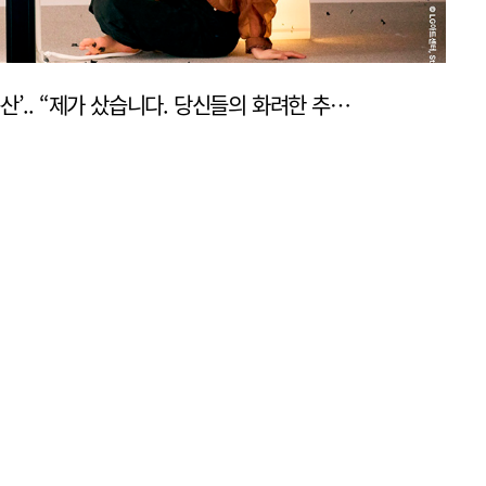
[공연評] 블랙코미디 ‘벚꽃동산’.. “제가 샀습니다. 당신들의 화려한 추억동산을!”