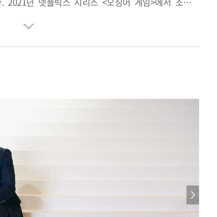
 2021년 넷플릭스 시리즈 <오징어 게임>에서 조상우
2022년 넷플릭스로 공개된 [야차]에서 한지훈 검사를 맡아
2년 넷플릭스로 공개된 [야차]에서 한지훈 검사를 맡아
년 넷플릭스 [종이의 집:공동경제구역]에서 '베를린'을,
023년 영화 [유령]에서 카이토 경호대장으로 일본어연기를
 바탕으로 한 연극 [벚꽃동산]에서 황두식 역을 맡았다.
스 시리즈 [악연]의 촬영을 끝냈다. 스튜디오 드래곤이
대니엘 대 킴이 제작하는 미국 프라임비디오 오리지널