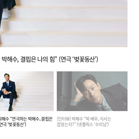
박해수, 결핍은 나의 힘” (연극 ‘벚꽃동산’)
 박해수 “연극하는 박해수, 결핍은
[인터뷰] 박해수 “박 배우, 식사는
[인터
(연극 ‘벚꽃동산’)
잡쉈는지?” (넷플릭스 '수리남')
다음은