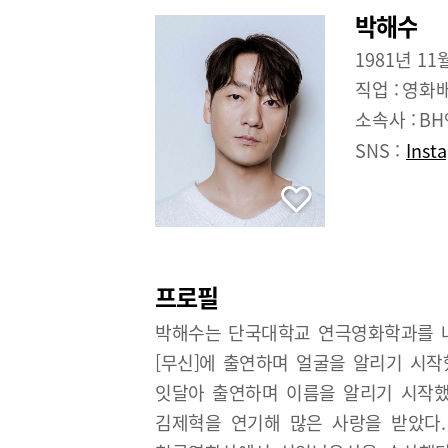
박해수
1981년 11
직업 :
영화
소속사 :
B
SNS :
Inst
프로필
박해수는 단국대학교 연극영화학과를 나
[무신]에 출연하며 얼굴을 알리기 시작
잇달아 출연하며 이름을 알리기 시작했다
김제혁을 연기해 많은 사랑을 받았다. 