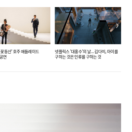
벚꽃동산' 호주 애들레이드
넷플릭스 '대홍수'의 날... 김다미, 아이를
"지
 공연
구하는 것은 인류를 구하는 것
제작