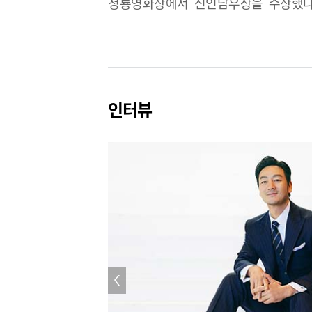
청룡영화상에서 신인남우상을 수상했다.
역으로 글로벌한 인지도를 얻게 되었다. 
설경구와 스파이액션극을 펼친다. 202
설경구와 스파이액션극을 펼쳤다. 2022
[수리남]에서 '최창호'를 연기한다. 2
인터뷰
펼친다. 2024년 안톤 체호프 원작을
SF재난블록버스터 [대홍수]와 넷플릭
제작하는 드라마 [자백의 대가]와 
[버터플라이]에 출연할 예정이다.