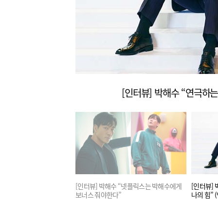
”
[인터뷰] 박해수 “연극하는 
 “오징어게임, 야차, 그
[인터뷰] 박해수 “넷플릭스는 박해수에게
[인터뷰]
스 ‘종이의 집’”
보너스 줘야한다”
나의 힘” 