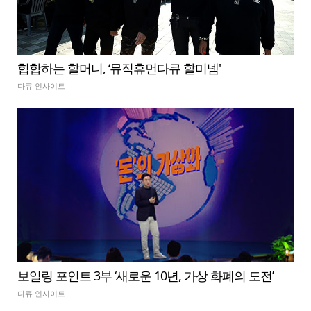
힙합하는 할머니, ‘뮤직휴먼다큐 할미넴'
다큐 인사이트
보일링 포인트 3부 ‘새로운 10년, 가상 화폐의 도전’
다큐 인사이트