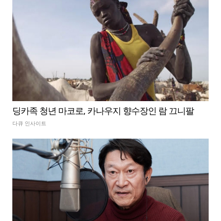
딩카족 청년 마코로, 카나우지 향수장인 람 끄니팔
다큐 인사이트