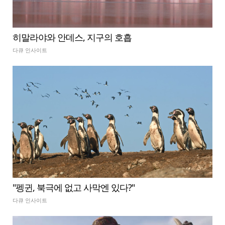
히말라야와 안데스, 지구의 호흡
다큐 인사이트
"펭귄, 북극에 없고 사막엔 있다?"
다큐 인사이트