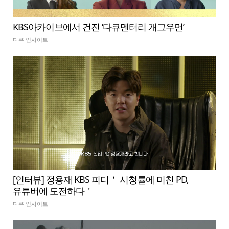
KBS아카이브에서 건진 ‘다큐멘터리 개그우먼’
다큐 인사이트
[인터뷰] 정용재 KBS 피디＇ 시청률에 미친 PD,
유튜버에 도전하다＇
다큐 인사이트