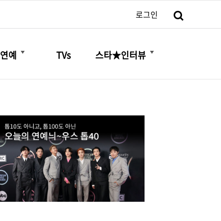
검색
로그인
더보기
더보기
연예
TVs
스타★인터뷰