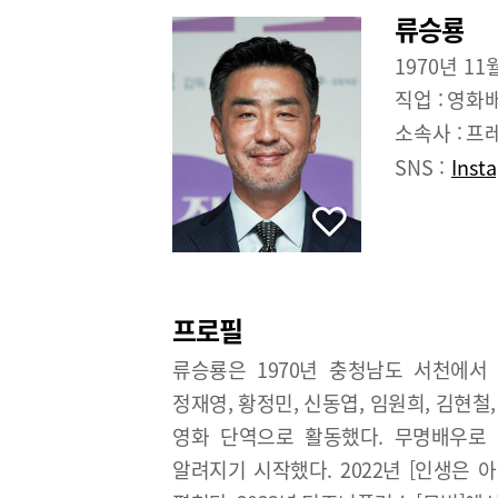
류승룡
1970년 11
직업 :
영화
소속사 :
프레
SNS :
Inst
프로필
류승룡은 1970년 충청남도 서천에서 
정재영, 황정민, 신동엽, 임원희, 김현철
영화 단역으로 활동했다. 무명배우로 힘
알려지기 시작했다. 2022년 [인생은