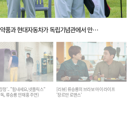
[리뷰] '아마존 활명수'.. 동화약품과 현대자동차가 독립기념관에서 만난 이유
닭강정’.. "힘내세요,넷플릭스"
[리뷰] 류승룡의 브라보 마이 라이프
독, 류승룡 안재홍 주연)
'장르만 로맨스'