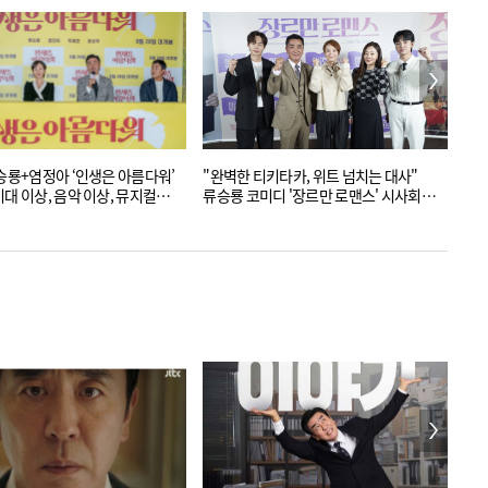
류승룡+염정아 ‘인생은 아름다워’
"완벽한 티키타카, 위트 넘치는 대사"
“탁
기대 이상, 음악 이상, 뮤지컬
류승룡 코미디 '장르만 로맨스' 시사회
생영화”
현장