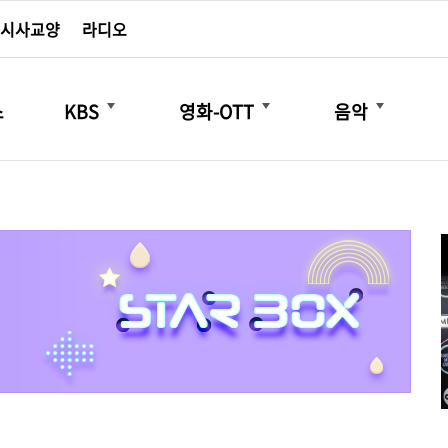
시사교양
라디오
더보기
더보기
더보기
스
KBS
영화-OTT
음악