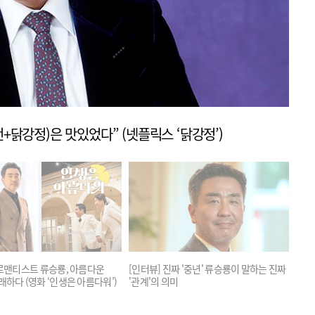
전+닭강정)은 맛있었다” (넷플릭스 ‘닭강정’)
 로맨티스트 류승룡, 아름다운
[인터뷰] 진짜 '중년' 류승룡이 말하는 진짜
[인
래하다 (영화 ‘인생은 아름다워’)
'관계'의 의미