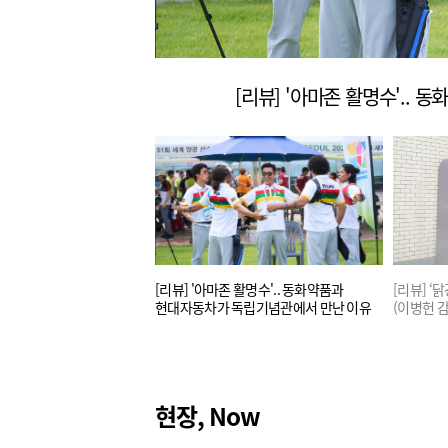
그들만의 초능력”
[리뷰] '아마존 활명수'.. 동화약품과
[리뷰] ‘
현대자동차가 독립기념관에서 만난 이유
(이병헌 감
현장, Now