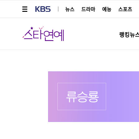
메뉴 열기
KBS
뉴스
드라마
예능
스포츠
스타연예
랭킹뉴
프로필
출생 :
더보기
류승룡