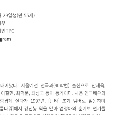
월 29일생(만 55세)
배우
인TPC
agram
태어났다. 서울예전 연극과(90학번) 출신으로 안재욱,
, 이철민, 최덕문, 최성국 등이 동기이다. 처음 연극배우와
겹게 살다가 1997년, [난타] 초기 멤버로 활동하며
 아름다워]에서 강진봉 역을 맡아 염정아와 순예보 연기를