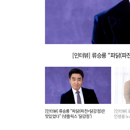
[인터뷰] 류승룡 “파닭(파
룡 “온오프 통합 흥행배우”
[인터뷰] 류승룡 “파닭(파전+닭강정)은
[인터뷰]
맛있었다” (넷플릭스 ‘닭강정’)
인생을 노