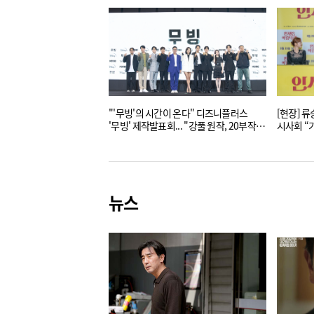
"'무빙'의 시간이 온다" 디즈니플러스
[현장] 
'무빙' 제작발표회... "강풀 원작, 20부작,
시사회 “
초대작!"
이상의 인
뉴스