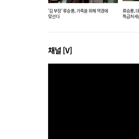
'김 부장' 류승룡, 가족을 위해 역경에
류승룡, 대
맞선다
특급처세
채널 [V]