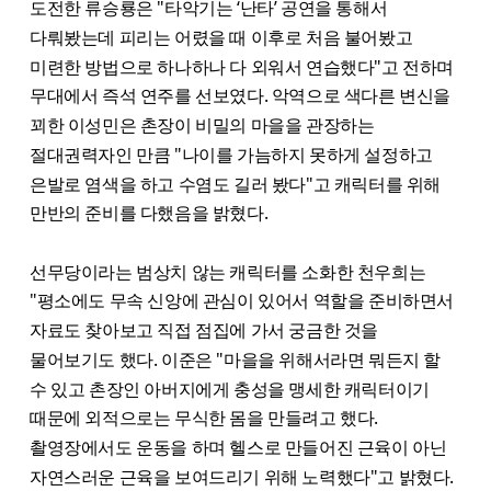
도전한 류승룡은 "타악기는 ‘난타’ 공연을 통해서
다뤄봤는데 피리는 어렸을 때 이후로 처음 불어봤고
미련한 방법으로 하나하나 다 외워서 연습했다"고 전하며
무대에서 즉석 연주를 선보였다.
악역으로 색다른 변신을
꾀한 이성민은 촌장이 비밀의 마을을 관장하는
절대권력자인 만큼 "나이를 가늠하지 못하게 설정하고
은발로 염색을 하고 수염도 길러 봤다"고 캐릭터를 위해
만반의 준비를 다했음을 밝혔다.
선무당이라는 범상치 않는 캐릭터를 소화한 천우희는
"평소에도 무속 신앙에 관심이 있어서 역할을 준비하면서
자료도 찾아보고 직접 점집에 가서 궁금한 것을
물어보기도 했다. 이준은 "마을을 위해서라면 뭐든지 할
수 있고 촌장인 아버지에게 충성을 맹세한 캐릭터이기
때문에 외적으로는 무식한 몸을 만들려고 했다.
촬영장에서도 운동을 하며 헬스로 만들어진 근육이 아닌
자연스러운 근육을 보여드리기 위해 노력했다"고 밝혔다.