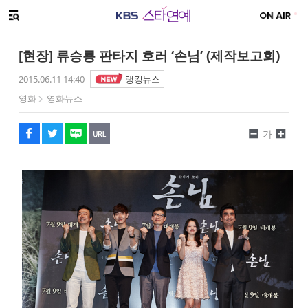
SNS 공유하기
메뉴 열기
페이스북
트위터
네이버
URL복사
글씨 작게보기
글씨 크게보기
[현장] 류승룡 판타지 호러 ‘손님’ (제작보고회)
2015.06.11 14:40
랭킹뉴스
영화
영화뉴스
가