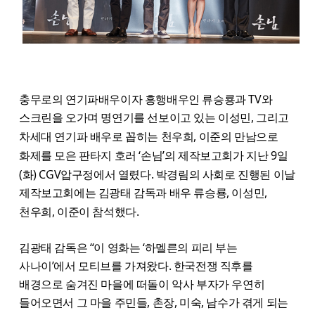
충무로의 연기파배우이자 흥행배우인 류승룡과 TV와
스크린을 오가며 명연기를 선보이고 있는 이성민, 그리고
차세대 연기파 배우로 꼽히는 천우희, 이준의 만남으로
화제를 모은 판타지 호러 ‘손님’의 제작보고회가 지난 9일
(화) CGV압구정에서 열렸다. 박경림의 사회로 진행된 이날
제작보고회에는 김광태 감독과 배우 류승룡, 이성민,
천우희, 이준이 참석했다.
김광태 감독은 “이 영화는 ‘하멜른의 피리 부는
사나이’에서 모티브를 가져왔다. 한국전쟁 직후를
배경으로 숨겨진 마을에 떠돌이 악사 부자가 우연히
들어오면서 그 마을 주민들, 촌장, 미숙, 남수가 겪게 되는