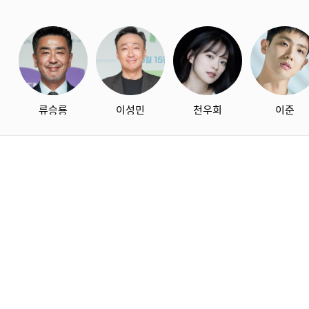
류승룡
이성민
천우희
이준