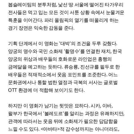
봅슬레이팀의 분투처럼, 낯선 땅 서울에 떨어진 타가우리
전사들은 먹고 입는 모든 것이 서툰 상황 속에서 눈물겨운
특훈을 이어간다. 파리 올림픽의 열기를 떠올리게 하는
경기 장면은 익숙한 감동을 준다.
기획 단계에서 이 영화는 '대박'의 조건을 두루 갖췄다.
양궁의 명수와 국민 소화제 '활명수'를 연결한 재치, 한국
양궁의 위상과 배우들의 호화로운 라인업은 흥행의
금메달을 예고하는 듯하다. 류승룡, 진선규를 필두로 한
배우들은 적재적소에서 웃음 포인트를 조준한다. 어느
문화권에서나 통할 법한 열정과 극복의 서사는 글로벌
OTT 환경에 더 적합해 보이기도 한다.
하지만 이 영화가 남기는 뒷맛은 묘하다. 시카, 이바,
왈부가 한국에서 '볼레도르'를 알리는 과정은 유쾌하지만,
관객에 따라서는 웃음 뒤에 소화제가 필요한 답답함을
느낄 수도 있다. <아바타>적 감수성까지는 아니더라도,