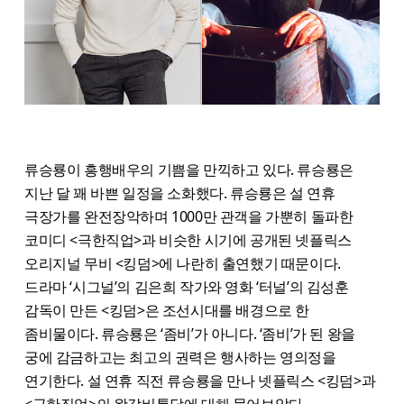
류승룡이 흥행배우의 기쁨을 만끽하고 있다. 류승룡은
지난 달 꽤 바쁜 일정을 소화했다. 류승룡은 설 연휴
극장가를 완전장악하며 1000만 관객을 가뿐히 돌파한
코미디 <극한직업>과 비슷한 시기에 공개된 넷플릭스
오리지널 무비 <킹덤>에 나란히 출연했기 때문이다.
드라마 ‘시그널’의 김은희 작가와 영화 ‘터널’의 김성훈
감독이 만든 <킹덤>은 조선시대를 배경으로 한
좀비물이다. 류승룡은 ‘좀비’가 아니다. ‘좀비’가 된 왕을
궁에 감금하고는 최고의 권력은 행사하는 영의정을
연기한다. 설 연휴 직전 류승룡을 만나 넷플릭스 <킹덤>과
<극한직업>의 왕갈비통닭에 대해 물어보았다.