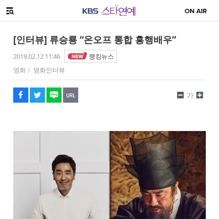
SNS 공유하기
해시태그
메뉴 열기
페이스북
트위터
네이버
URL복사
글씨 작게보기
글씨 크게보기
[인터뷰] 류승룡 “온오프 통합 흥행배우”
2019.02.12 11:46
랭킹뉴스
영화
영화인터뷰
가