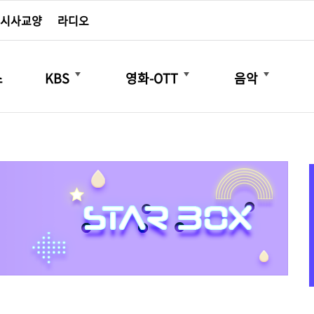
시사교양
라디오
더보기
더보기
더보기
스
KBS
영화-OTT
음악