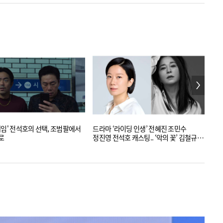
게임' 전석호의 선택, 조범팔에서
드라마 ‘라이딩 인생’ 전혜진 조민수
[리
로
정진영 전석호 캐스팅.. ‘악의 꽃’ 김철규
손은
연출