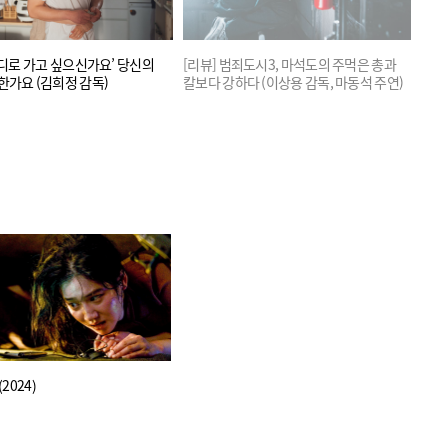
어디로 가고 싶으신가요’ 당신의
[리뷰] 범죄도시3, 마석도의 주먹은 총과
[독
한가요 (김희정 감독)
칼보다 강하다 (이상용 감독, 마동석 주연)
2020
2024)