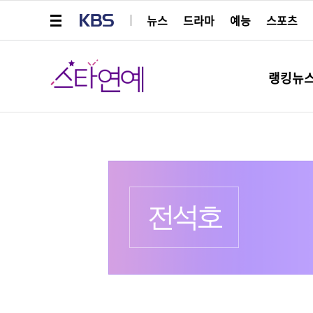
메뉴 열기
KBS
뉴스
드라마
예능
스포츠
스타연예
랭킹뉴
프로필
출생 :
전석호