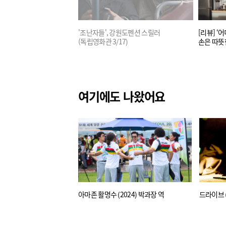
 “웃다가 웃다가 놓친 것들”
'조난자들', 강원도펜션 스릴러
[리뷰] ‘
(독립영화관 3/17)
손은 따뜻
여기에도 나왔어요
아마존 활명수 (2024) 박과장 역
드라이브 (