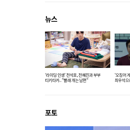
뉴스
‘라이딩 인생’ 전석호, 전혜진과 부부
'오징어 
티키타카.. "빨래 개는 남편"
최우석으
포토