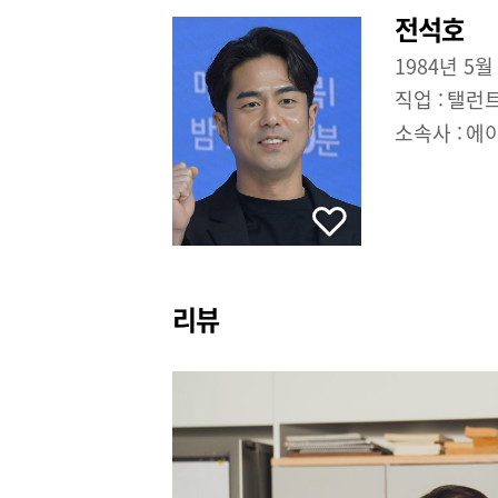
전석호
1984년 5월
직업 :
탤런
소속사 :
에
리뷰