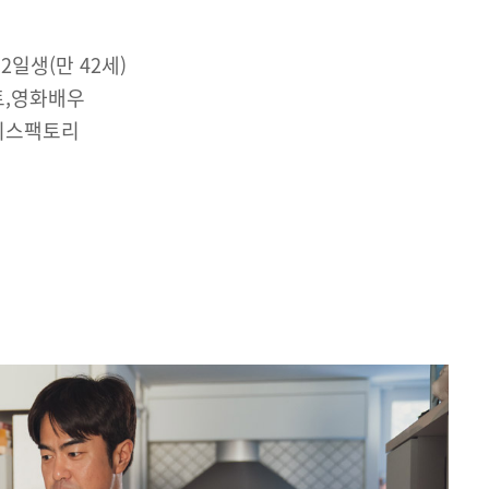
 2일생(만 42세)
트,영화배우
이스팩토리