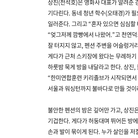
상진(전석호)은 영화사 대표가 알려준 
기다린다. 동네 청년 학수(오태경)가 
일러준다. 그리고 “혼자 있으면 심심할 
“엊그저께 깜빵에서 나왔어.”고 천연덕
잘 터지지 않고, 펜션 주변을 어슬렁거
게다가 근처 스키장에 왔다는 무례하기 이
하룻밤 묵게 방을 내달라고 한다. 상진
“한미연합훈련 키리졸브가 시작되면서 
서울과 워싱턴까지 불바다로 만들 것이
불안한 펜션의 밤은 깊어만 가고, 상진
기겁한다. 게다가 허둥대며 뛰어든 방
손과 발이 묶이게 된다. 누가 살인을 저