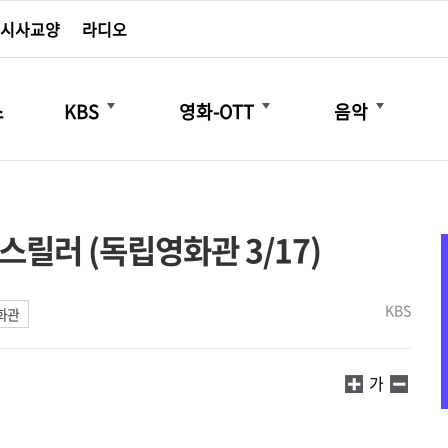
시사교양
라디오
더보기
더보기
더보기
스
KBS
영화-OTT
음악
스릴러 (독립영화관 3/17)
KBS
화관
가