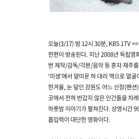
오늘(3/17) 밤 12시 30분, KBS 
한편이 방송된다. 지난 2008년 독립영
번 제작/감독/각본/음악 등 혼자 재주를
‘미생’에서 얄미운 하 대리 역으로 얼
한겨울, 눈 덮인 강원도 어느 산장(펜션
곳에서 전혀 반갑지 않은 인간들을 차례
하룻밤 이야기가 펼쳐진다. 상영시간 99
흡입력이 대단한 영화이다.