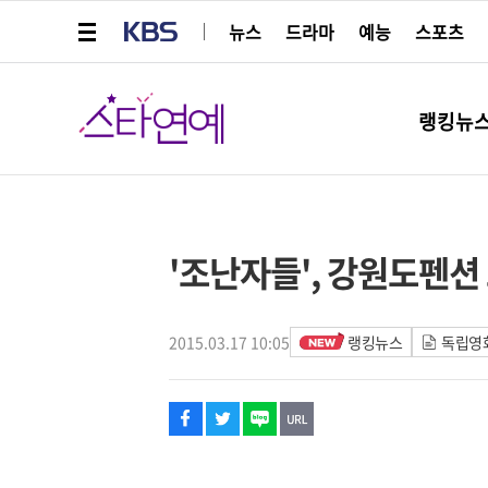
메뉴 열기
KBS
뉴스
드라마
예능
스포츠
스타연예
랭킹뉴
페이스북
트위터
네이버
URL복사
글씨 작게보기
글씨 크게보기
'조난자들', 강원도펜션 
2015.03.17 10:05
랭킹뉴스
독립영