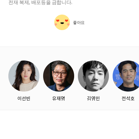
전재 복제, 배포등을 금합니다.
좋아요
starbox
이선빈
유재명
김영민
전석호