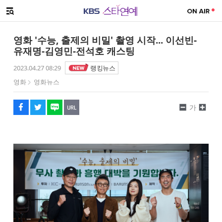
SNS 공유하기
메뉴 열기
페이스북
트위터
네이버
URL복사
글씨 작게보기
글씨 크게보기
영화 '수능, 출제의 비밀' 촬영 시작... 이선빈-
유재명-김영민-전석호 캐스팅
2023.04.27 08:29
랭킹뉴스
영화
영화뉴스
가