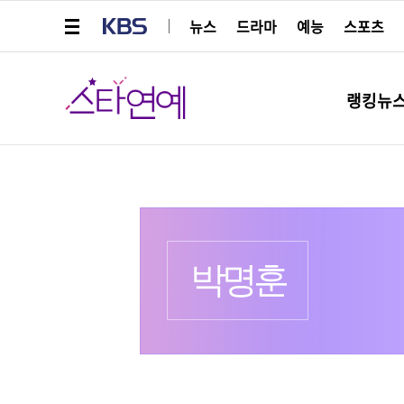
메뉴 열기
KBS
뉴스
드라마
예능
스포츠
스타연예
랭킹뉴
프로필
출생 :
더보기
박명훈