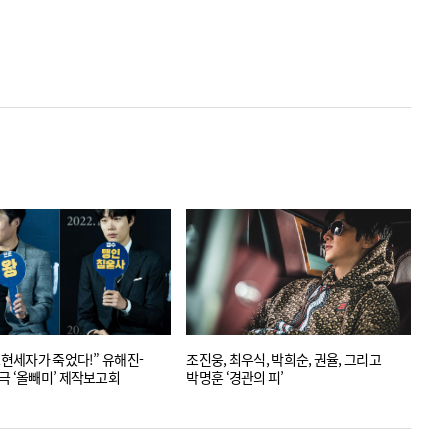
“소현세자가 죽었다!” 유해진-
조진웅, 최우식, 박희순, 권율, 그리고
극 ‘올빼미’ 제작보고회
박명훈 ‘경관의 피’