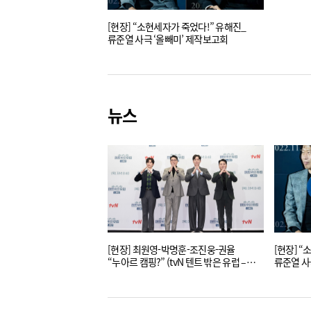
[현장] “소현세자가 죽었다!” 유해진_
류준열 사극 ‘올빼미’ 제작보고회
뉴스
[현장] 최원영-박명훈-조진웅-권율
[현장] 
“누아르 캠핑?” (tvN 텐트 밖은 유럽 –
류준열 사
스페인)