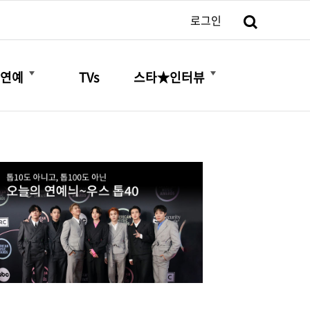
검색
로그인
더보기
더보기
연예
TVs
스타★인터뷰