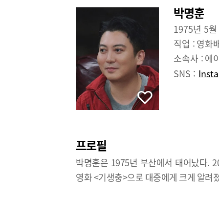
박명훈
1975년 5월
직업 :
영화
소속사 :
에
SNS :
Inst
프로필
박명훈은 1975년 부산에서 태어났다. 2
영화 <기생충>으로 대중에게 크게 알려졌