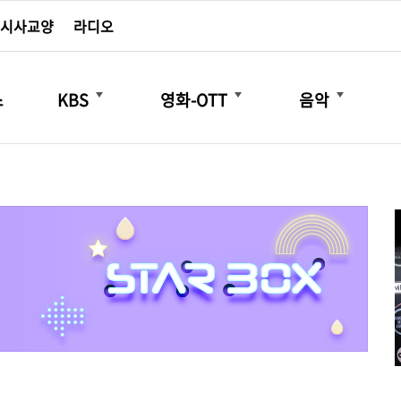
시사교양
라디오
더보기
더보기
더보기
스
KBS
영화-OTT
음악