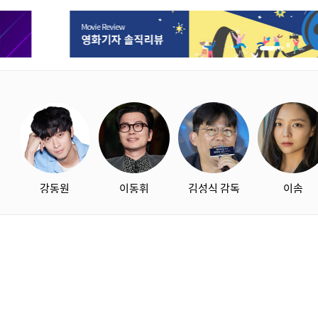
1번 배너 보기
2번 배너 보기
starbox
강동원
이동휘
김성식 감독
이솜