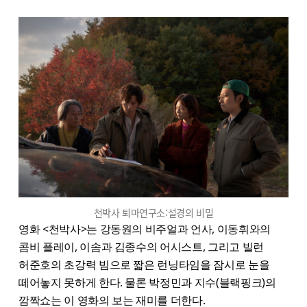
천박사 퇴마연구소:설경의 비밀
영화 <천박사>는 강동원의 비주얼과 언사, 이동휘와의
콤비 플레이, 이솜과 김종수의 어시스트, 그리고 빌런
허준호의 초강력 빔으로 짧은 런닝타임을 잠시로 눈을
떼어놓지 못하게 한다. 물론 박정민과 지수(블랙핑크)의
깜짝쇼는 이 영화의 보는 재미를 더한다.