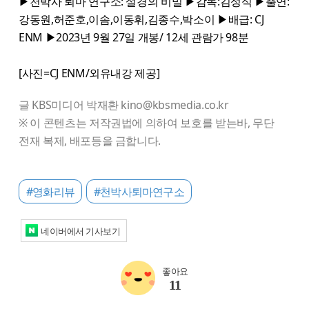
▶천박사 퇴마 연구소: 설경의 비밀 ▶감독:김성식 ▶출연:
강동원,허준호,이솜,이동휘,김종수,박소이 ▶배급: CJ
ENM ▶2023년 9월 27일 개봉/ 12세 관람가 98분
[사진=CJ ENM/외유내강 제공]
글 KBS미디어 박재환 kino@kbsmedia.co.kr
※ 이 콘텐츠는 저작권법에 의하여 보호를 받는바, 무단
전재 복제, 배포등을 금합니다.
#영화리뷰
#천박사퇴마연구소
네이버에서 기사보기
좋아요
11