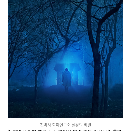
천박사 퇴마연구소:설경의 비밀