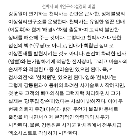
천박사 퇴마연구소:설경의 비밀
강동원이 연기하는 천박사는 간판은 근사한, 정체불명의
이상심리연구소를 운영한다. 천박사는 유일한 일꾼 인배
(이동휘)와 함께 ‘해결사’처럼 출동하여 고객의 불안한
상태를 해소해 주는 것이다. 그렇다고 천박사가 대단한
접신의 박수(무당)도 아니고, 인배가 최첨단 장비로
이상존재를 발현시키는 것도 아니다. 순전히 화려한 언사
(말빨)와 눈가림하기에 적당한 전자장비, 그리고 마술사의
손재주와 적절한 대중 심리술만 있으면 된다. 즉, <
검사외전>의 ‘한치원’만 있으면 된다. 영화 ‘천박사’는
그렇게 강동원과 이동휘의 화려한 사기술로 시작하지만,
첫 번째 고객의 퇴마의식을 그럭저럭 처리하면서 그가
실제는 ‘당주집 장손’이었다는 사실이 밝혀진다. 이어 두
번째 의뢰자 유경(이솜)과 함께 무언가 불길한 동네로
출장을 떠나면서 이제 본격적인 악령과의 사투가
시작된다. 물론, 강동원은 사기꾼 한치원에서 전우치급
엑소시스트로 각성하기 시작한다.