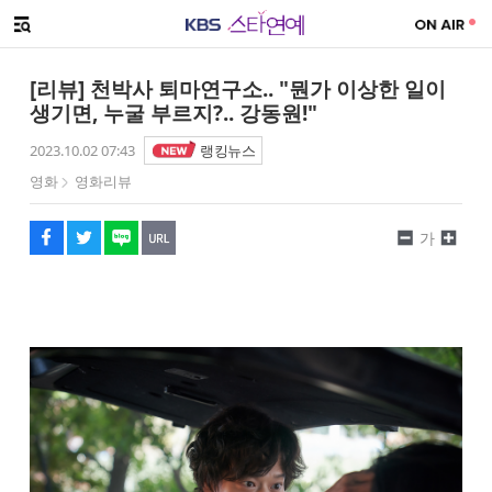
SNS 공유하기
해시태그
메뉴 열기
페이스북
트위터
네이버
URL복사
글씨 작게보기
글씨 크게보기
[리뷰] 천박사 퇴마연구소.. "뭔가 이상한 일이
생기면, 누굴 부르지?.. 강동원!"
2023.10.02 07:43
랭킹뉴스
영화
영화리뷰
가