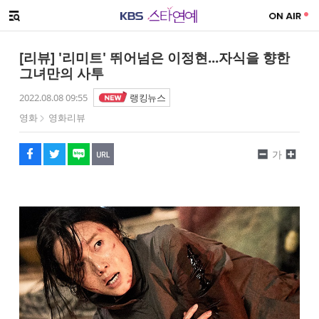
SNS 공유하기
해시태그
메뉴 열기
페이스북
트위터
네이버
URL복사
글씨 작게보기
글씨 크게보기
[리뷰] '리미트' 뛰어넘은 이정현...자식을 향한
그녀만의 사투
2022.08.08 09:55
랭킹뉴스
영화
영화리뷰
가