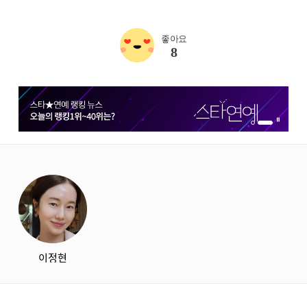
좋아요
8
1번 배너 보기
2번 배너 보기
starbox
이정현