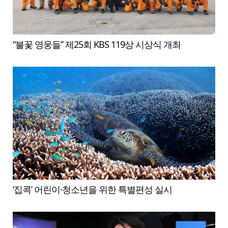
“불꽃 영웅들” 제25회 KBS 119상 시상식 개최
‘집콕’ 어린이·청소년을 위한 특별편성 실시