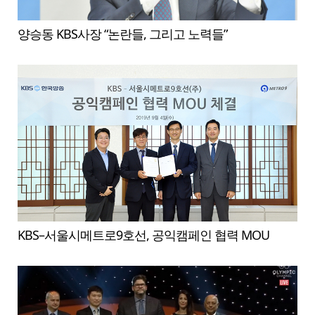
양승동 KBS사장 “논란들, 그리고 노력들”
KBS–서울시메트로9호선, 공익캠페인 협력 MOU