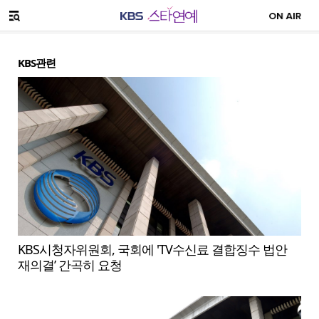
SNS 공유하기
메뉴 열기
KBS관련
KBS시청자위원회, 국회에 'TV수신료 결합징수 법안
재의결’ 간곡히 요청