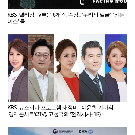
KBS, 텔리상 TV부문 6개 상 수상.. '우리의 얼굴', '히든
어스' 등
KBS, 뉴스시사 프로그램 재정비.. 이윤희 기자의
'경제콘서트'(2TV), 고성국의 '전격시사'(1R)