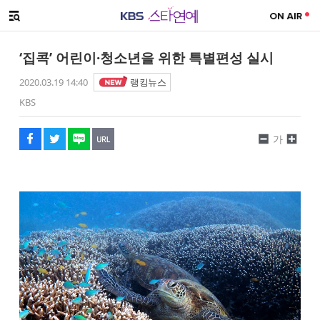
SNS 공유하기
해시태그
메뉴 열기
페이스북
트위터
네이버
URL복사
글씨 작게보기
글씨 크게보기
‘집콕’ 어린이·청소년을 위한 특별편성 실시
2020.03.19 14:40
랭킹뉴스
KBS
가