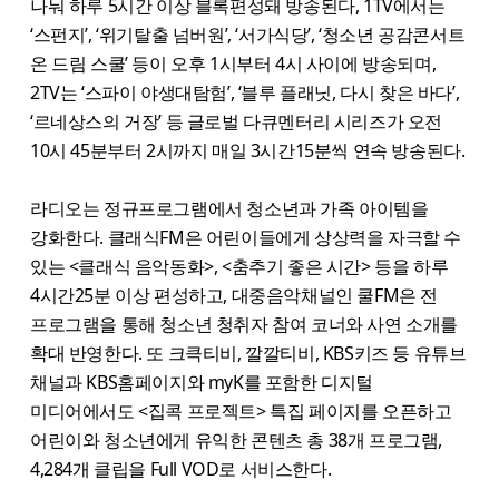
나눠 하루 5시간 이상 블록편성돼 방송된다, 1TV에서는
‘스펀지’, ‘위기탈출 넘버원’, ‘서가식당’, ‘청소년 공감콘서트
온 드림 스쿨’ 등이 오후 1시부터 4시 사이에 방송되며,
2TV는 ‘스파이 야생대탐험’, ‘블루 플래닛, 다시 찾은 바다’,
‘르네상스의 거장’ 등 글로벌 다큐멘터리 시리즈가 오전
10시 45분부터 2시까지 매일 3시간15분씩 연속 방송된다.
라디오는 정규프로그램에서 청소년과 가족 아이템을
강화한다. 클래식FM은 어린이들에게 상상력을 자극할 수
있는 <클래식 음악동화>, <춤추기 좋은 시간> 등을 하루
4시간25분 이상 편성하고, 대중음악채널인 쿨FM은 전
프로그램을 통해 청소년 청취자 참여 코너와 사연 소개를
확대 반영한다. 또 크큭티비, 깔깔티비, KBS키즈 등 유튜브
채널과 KBS홈페이지와 myK를 포함한 디지털
미디어에서도 <집콕 프로젝트> 특집 페이지를 오픈하고
어린이와 청소년에게 유익한 콘텐츠 총 38개 프로그램,
4,284개 클립을 Full VOD로 서비스한다.