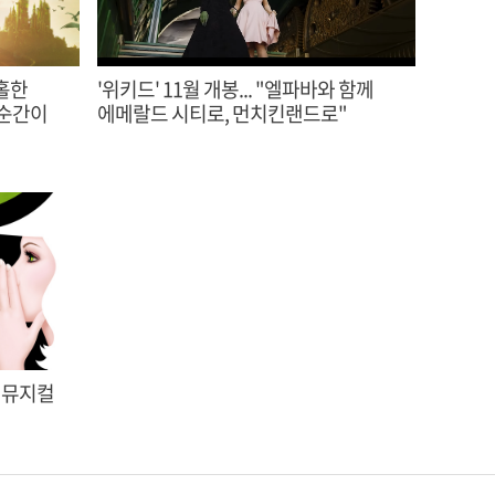
황홀한
'위키드' 11월 개봉... "엘파바와 함께
 순간이
에메랄드 시티로, 먼치킨랜드로"
” 뮤지컬