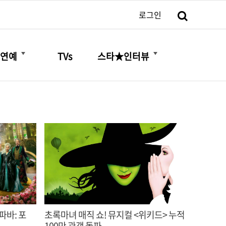
검색
로그인
더보기
더보기
연예
TVs
스타★인터뷰
초록마녀 매직 쇼! 뮤지컬 <위키드> 누적
100만 관객 돌파