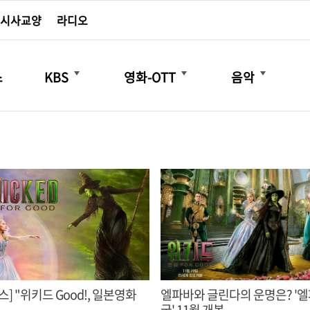
시사교양
라디오
더보기
더보기
더보기
스
KBS
영화-OTT
음악
] "위키드 Good!, 일본영화
엘파바와 글린다의 운명은? '엘파바: 포
굿' 11월 개봉