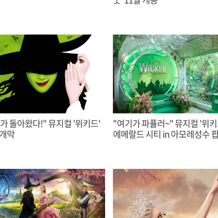
가 돌아왔다!" 뮤지컬 '위키드'
"여기가 파퓰러~" 뮤지컬 '위키드',
 개막
에메랄드 시티 in 아모레성수 