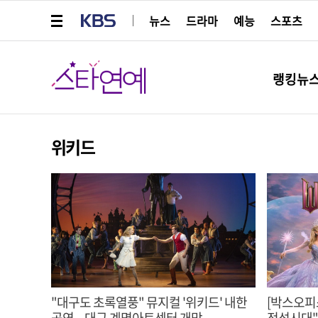
메뉴 열기
KBS
뉴스
드라마
예능
스포츠
스타연예
랭킹뉴
위키드
"대구도 초록열풍" 뮤지컬 '위키드' 내한
[박스오피스
공연... 대구 계명아트센터 개막
전성시대"