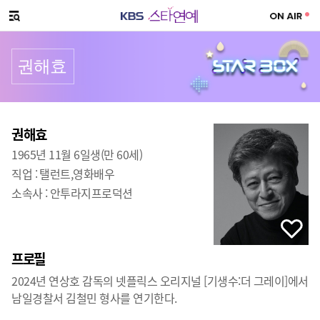
SNS 공유하기
메뉴 열기
권해효
프로필
출생
:
권해효
1965년 11월 6일생(만 60세)
직업 :
탤런트,영화배우
소속사 :
안투라지프로덕션
프로필
2024년 연상호 감독의 넷플릭스 오리지널 [기생수:더 그레이]에서
남일경찰서 김철민 형사를 연기한다.