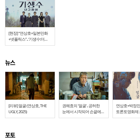
[현장] “연상호+일본만화
+넷플릭스”.. ‘기생수:더
그레이’ 제작발표회
뉴스
[리뷰] 얼굴 (연상호, THE
권해효의 '얼굴'.. 공허한
연상호+박정민 '
UGLY, 2025)
눈에서 시작되어 손끝에서
토론토영화제 공
완성되는 인물
"그 얼굴에 1970년대
청계천 의류 공
포토