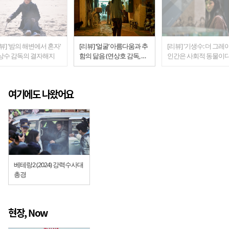
해변에서 혼자'
[리뷰] ‘얼굴’ 아름다움과 추
[리뷰] '기생수: 더 그레이'
상수 감독의 결자해지
함의 닮음 (연상호 감독, 박
인간은 사회적 동물이
정민 권해효 신현빈)
(연상호 감독, 넷플릭스)
여기에도 나왔어요
베테랑2 (2024) 강력수사대
총경
현장, Now