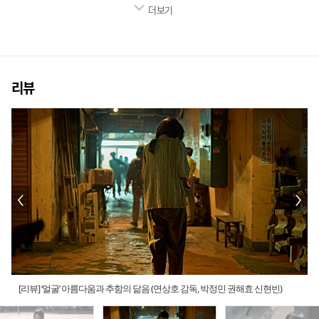
더보기
리뷰
[리뷰] ‘얼굴’ 아름다움과 추함의 닮음 (연상호 감독, 박정민 권해효 신현빈)