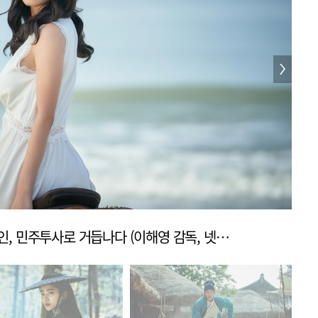
[리뷰] ‘애마’ 그 시절 자유부인, 민주투사로 거듭나다 (이해영 감독, 넷플릭스 2025)