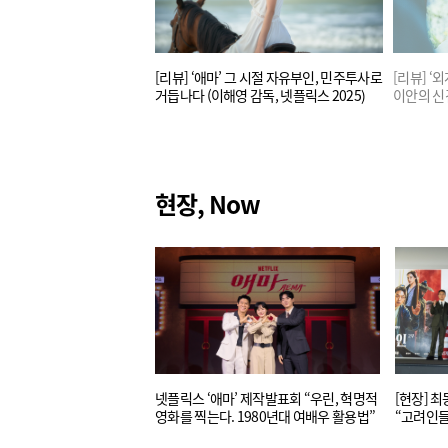
 “출생의 비밀을 간직한
[리뷰] ‘애마’ 그 시절 자유부인, 민주투사로
[리뷰] ‘
니다!”
거듭나다 (이해영 감독, 넷플릭스 2025)
이안의 신
현장, Now
넷플릭스 ‘애마’ 제작발표회 “우린, 혁명적
[현장] 최
영화를 찍는다. 1980년대 여배우 활용법”
“고려인들