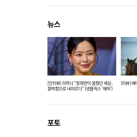
뉴스
[인터뷰] 이하늬 “정희란이 꿈꿨던 세상,
[리뷰] 애마
절박함으로 내지르다” (넷플릭스 '애마')
포토