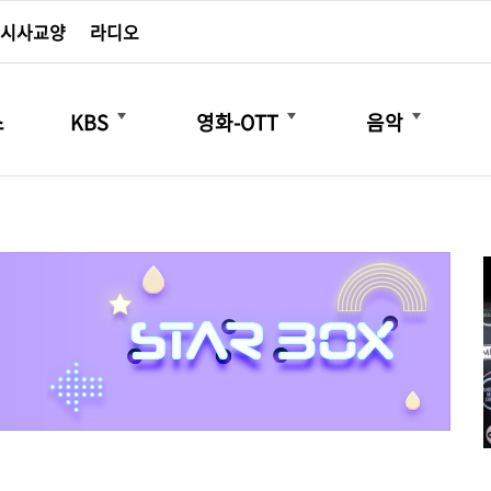
시사교양
라디오
더보기
더보기
더보기
스
KBS
영화-OTT
음악