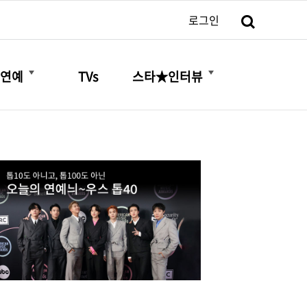
검색
로그인
더보기
더보기
연예
TVs
스타★인터뷰