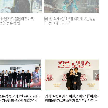
외계+인 2부'.. 뜰안의 잣나무,
[리뷰] ‘외계+인’ 1부를 재밌게 보는 방법
검 (최동훈 감독)
“그는 그가 아니다!”
동훈 감독 ‘외계+인 2부’ 시사회..
영화 '킬링 로맨스' 이선균-이하늬 "이것은
[현장]
, 지구인의 운명에 개입하다!”
범죄물인가 로맨스인가 코미디인가?"
스
(제작보고회 현장)