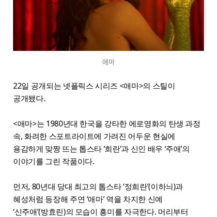
애마
22일 공개되는 넷플릭스 시리즈 <애마​>의 스틸이
공개됐다.
<애마>는 1980년대 한국을 강타한 에로영화의 탄생 과정
속, 화려한 스포트라이트에 가려진 어두운 현실에
용감하게 맞짱 뜨는 톱스타 ‘희란’과 신인 배우 ‘주애’의
이야기를 그린 작품이다.
먼저, 80년대 당대 최고의 톱스타 ‘정희란’(이하늬)과
혜성처럼 등장해 주연 ‘애마’ 역을 차지한 신예
‘신주애’(방효린)의 모습이 흥미를 자극한다. 머리부터