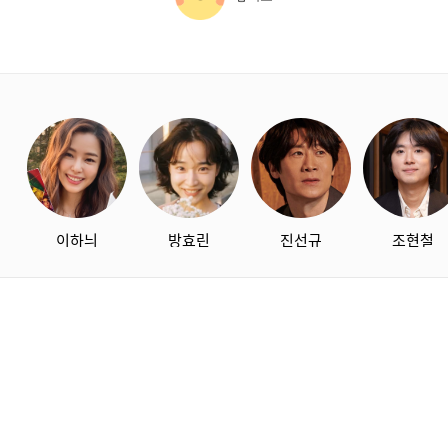
starbox
이하늬
방효린
진선규
조현철