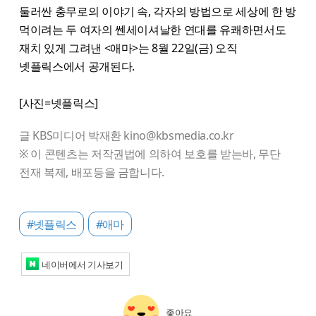
둘러싼 충무로의 이야기 속, 각자의 방법으로 세상에 한 방
먹이려는 두 여자의 쎈세이셔날한 연대를 유쾌하면서도
재치 있게 그려낸 <애마>는 8월 22일(금) 오직
넷플릭스에서 공개된다.
[사진=넷플릭스]
글 KBS미디어 박재환 kino@kbsmedia.co.kr
※ 이 콘텐츠는 저작권법에 의하여 보호를 받는바, 무단
전재 복제, 배포등을 금합니다.
#넷플릭스
#애마
네이버에서 기사보기
좋아요