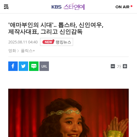
SNS 공유하기
해시태그
메뉴 열기
페이스북
트위터
네이버
URL복사
글씨 작게보기
글씨 크게보기
'애마부인의 시대'.. 톱스타, 신인여우,
제작사대표, 그리고 신인감독
2025.08.11 04:40
랭킹뉴스
영화
플릭스+
가