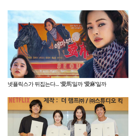
넷플릭스가 뒤집는다... '愛馬'일까 '愛麻'일까