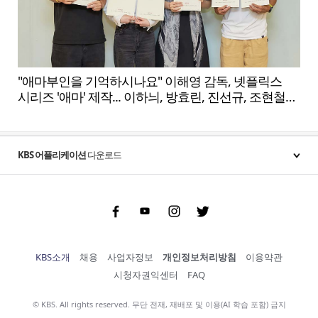
"애마부인을 기억하시나요" 이해영 감독, 넷플릭스
시리즈 '애마' 제작... 이하늬, 방효린, 진선규, 조현철
캐스팅
KBS 어플리케이션
다운로드
Facebook
Youtube
Instgram
Twitter
KBS소개
채용
사업자정보
개인정보처리방침
이용약관
시청자권익센터
FAQ
© KBS. All rights reserved. 무단 전재, 재배포 및 이용(AI 학습 포함) 금지