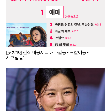
[왓챠10] 신작 대공세... '애마일등 - 귀칼이등 -
셰프삼등'