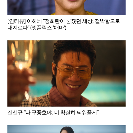
[인터뷰] 이하늬 “정희란이 꿈꿨던 세상, 절박함으로
내지르다” (넷플릭스 '애마')
진선규 “나 구중호야, 너 확실히 띄워줄게”