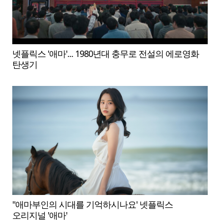
넷플릭스 '애마'... 1980년대 충무로 전설의 에로영화
탄생기
"애마부인의 시대를 기억하시나요' 넷플릭스
오리지널 '애마'