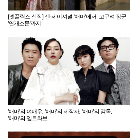
[넷플릭스 신작] 센-세이셔널 '애마'에서, 고구려 장군
'연개소문'까지
'애마'의 여배우, '애마'의 제작자, '애마'의 감독,
'애마'의 엘르화보