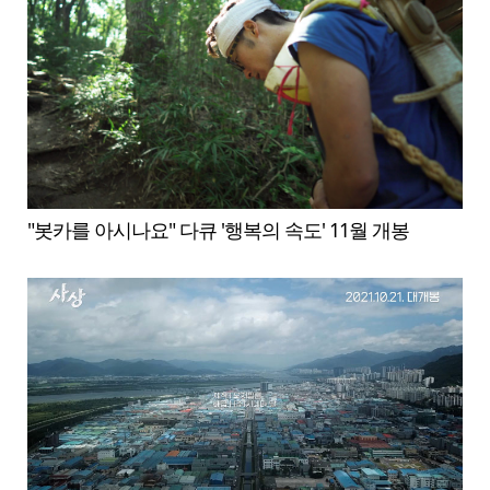
"봇카를 아시나요" 다큐 '행복의 속도' 11월 개봉