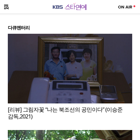
SNS 공유하기
메뉴 열기
다큐멘터리
[리뷰] 그림자꽃 “나는 북조선의 공민이다” (이승준
감독,2021)