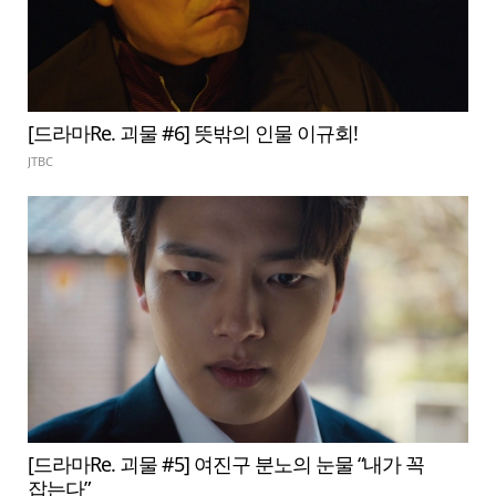
[드라마Re. 괴물 #6] 뜻밖의 인물 이규회!
JTBC
[드라마Re. 괴물 #5] 여진구 분노의 눈물 “내가 꼭
잡는다”