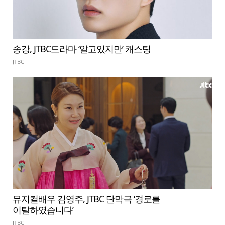
송강, JTBC드라마 ‘알고있지만’ 캐스팅
JTBC
뮤지컬배우 김영주, JTBC 단막극 ‘경로를
이탈하였습니다’
JTBC