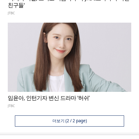
친구들'
JTBC
임윤아, 인턴기자 변신 드라마 '허쉬’
JTBC
더보기
(2 / 2 page)