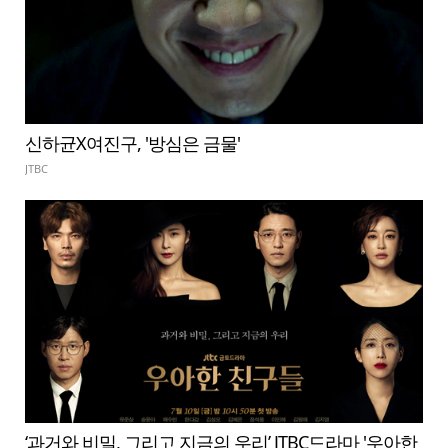
신하균X여진구, '방심은 금물'
JTBC
‘과거와 비밀, 그리고 지금의 우리’ JTBC드라마 '우아한