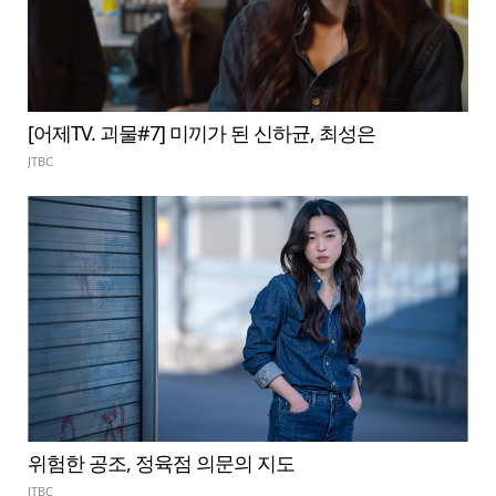
[어제TV. 괴물#7] 미끼가 된 신하균, 최성은
JTBC
위험한 공조, 정육점 의문의 지도
JTBC