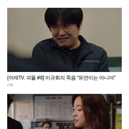
[어제TV. 괴물 #8] 이규회의 죽음 “유연이는 아니야”
JTBC