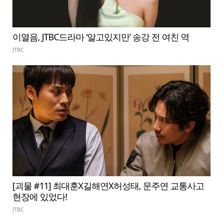
이열음, JTBC드라마 ‘알고있지만’ 송강 전 여친 역
JTBC
[괴물 #11] 최대훈X길해연X허성태, 문주연 교통사고
현장에 있었다!
JTBC