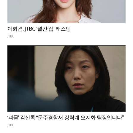
이화겸, JTBC '월간 집' 캐스팅
JTBC
‘괴물’ 김신록 “문주경찰서 강력계 오지화 팀장입니다”
JTBC