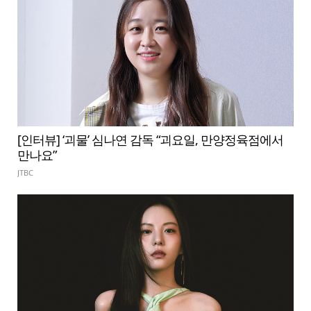
[인터뷰] ‘괴물’ 심나연 감독 “괴요일, 만양정육점에서
만나요”
JTBC