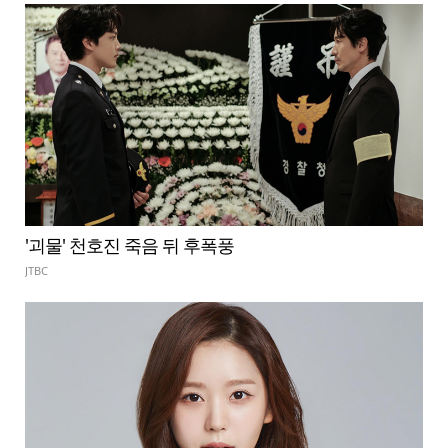
'괴물' 천호진 죽음 뒤 후폭풍
JTBC