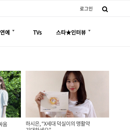
검색
로그인
더보기
더보기
연예
TVs
스타★인터뷰
하시은, “X세대 덕실이의 맹활약
싸움
기대하세요”