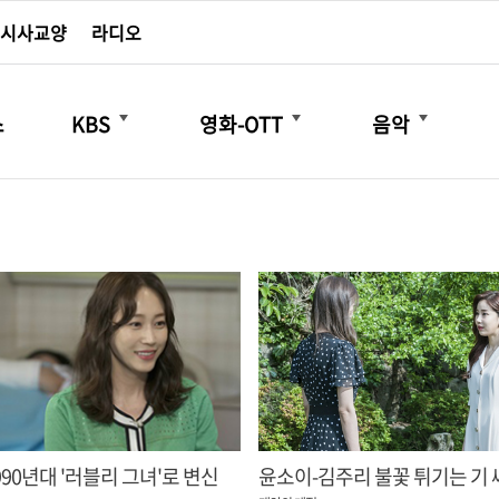
시사교양
라디오
더보기
더보기
더보기
스
KBS
영화-OTT
음악
990년대 '러블리 그녀'로 변신
윤소이-김주리 불꽃 튀기는 기 