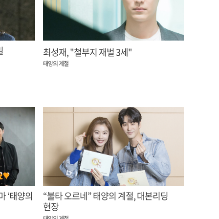
밀
최성재, "철부지 재벌 3세"
태양의 계절
마 ‘태양의
“불타 오르네” 태양의 계절, 대본리딩
현장
태양의 계절