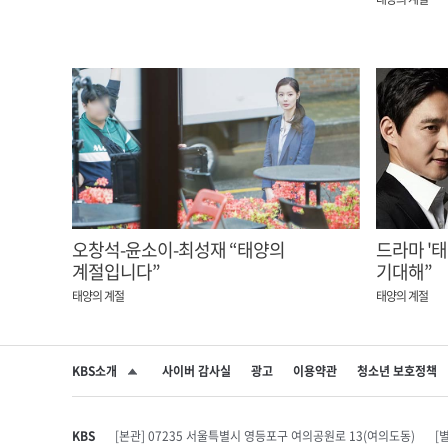
오창석-윤소이-최성재 “태양의
드라마 '태양의 
계절입니다”
기대해”
태양의 계절
태양의 계절
KBS소개
사이버 감사실
광고
이용약관
청소년 보호정책
SNS 공유하기
KBS
[본관] 07235 서울특별시 영등포구 여의공원로 13(여의도동)
[