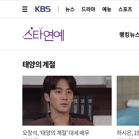
메뉴 열기
KBS
뉴스
드라마
예능
스포츠
스타연예
랭킹뉴
태양의 계절
오창석, ‘태양의 계절’ 대세 배우
하시은, 1