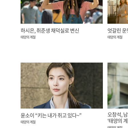
하시은, 취준생 채덕실로 변신
엇갈린 운명
태양의 계절
태양의 계절
오창석, 
윤소이 “키는 내가 쥐고 있다~”
‘태양의 계
태양의 계절
태양의 계절