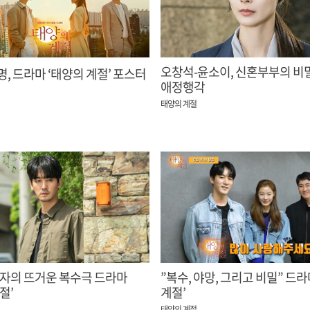
오창석-윤소이, 신혼부부의 비
, 드라마 ‘태양의 계절’ 포스터
애정행각
태양의 계절
남자의 뜨거운 복수극 드라마
”복수, 야망, 그리고 비밀” 드라
절’
계절’
태양의 계절