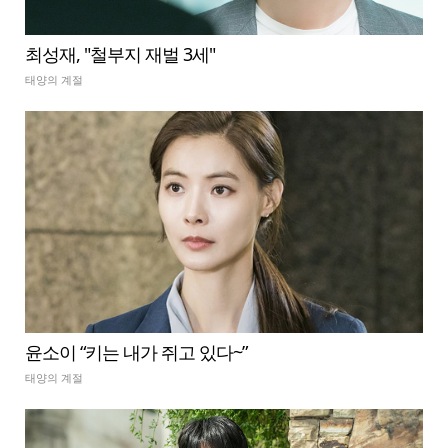
최성재, "철부지 재벌 3세"
태양의 계절
윤소이 “키는 내가 쥐고 있다~”
태양의 계절