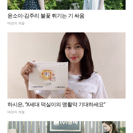
윤소이-김주리 불꽃 튀기는 기 싸움
태양의 계절
하시은, “X세대 덕실이의 맹활약 기대하세요”
태양의 계절