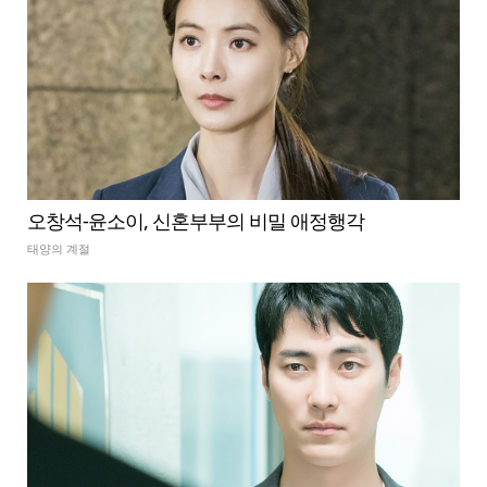
오창석-윤소이, 신혼부부의 비밀 애정행각
태양의 계절