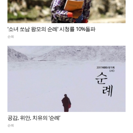
'소녀 쏘남 왕모의 순례' 시청률 10%돌파
순례
공감, 위안, 치유의 ‘순례’
순례