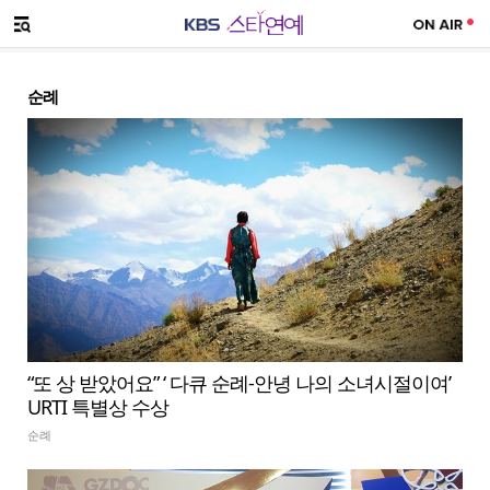
SNS 공유하기
메뉴 열기
순례
“또 상 받았어요” ‘ 다큐 순례-안녕 나의 소녀시절이여’
URTI 특별상 수상
순례