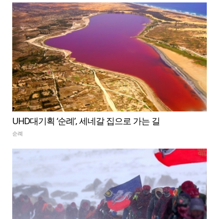
UHD대기획 ‘순례’, 세네갈 집으로 가는 길
순례