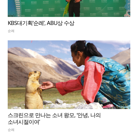
KBS대기획‘순례’, ABU상 수상
순례
스크린으로 만나는 소녀 왕모, ‘안녕, 나의
소녀시절이여’
순례