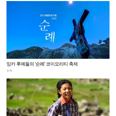
잉카 후예들의 ‘순례’ 코이요리티 축제
순례