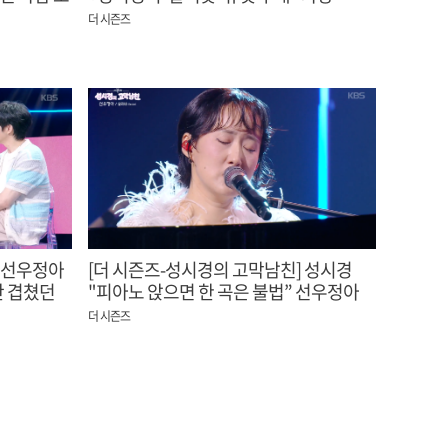
nding
섹시한 말리꽃” 이승철 극찬
더 시즌즈
] 선우정아
[더 시즌즈-성시경의 고막남친] 성시경
안 겹쳤던
"피아노 앉으면 한 곡은 불법” 선우정아
않겠어
‘살리네’ 앵콜 유도
더 시즌즈