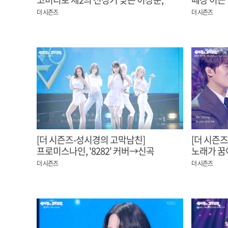
"고척돔 단독 쇼 목표"
누구니' 
더 시즌즈
더 시즌즈
[더 시즌즈-성시경의 고막남친]
[더 시즌
프로미스나인, '8282' 커버→신곡
노래가 꿈
‘Vitamin ME’까지~ 청량 여름밤 완성!
Deep Is 
더 시즌즈
더 시즌즈