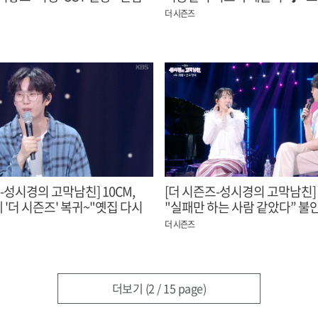
없습니다’, ‘서쪽하늘’, ‘Never E
더 시즌즈
Story’
-성시경의 고막남친] 10CM,
[더 시즌즈-성시경의 고막남친
 '더 시즌즈' 복귀~"옛집 다시
"실패만 하는 사람 같았다” 불
"
심경 속 탄생한 ‘더 바라지도 
더 시즌즈
(Peacock)’
더보기
(2 / 15 page)