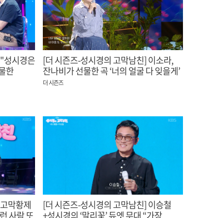
 "성시경은
[더 시즌즈-성시경의 고막남친] 이소라,
선물한
잔나비가 선물한 곡 ‘너의 얼굴 다 잊을게’
"몇 번 안 불러본 노래"
더 시즌즈
] 고막황제
[더 시즌즈-성시경의 고막남친] 이승철
런 사람 또
+성시경의 ‘말리꽃’ 듀엣 무대 “가장