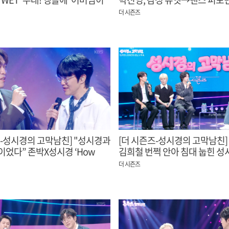
화답
무대에 객석 열광!
더 시즌즈
즈-성시경의 고막남친] "성시경과
[더 시즌즈-성시경의 고막남친]
이었다” 존박X성시경 ‘How
김희철 번쩍 안아 침대 눕힌 성시
Your Love’ 듀엣 무대
인생 마지막 공주님 안기"
더 시즌즈