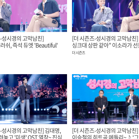
즈-성시경의 고막남친]
[더 시즌즈-성시경의 고막남친]
, 즉석 듀엣 'Beautiful'
싱크대 상판 같아” 이소라가 
니~★
성시경의 새 애칭
더 시즌즈
즈-성시경의 고막남친] 김대명,
[더 시즌즈-성시경의 고막남친
놓고 '미생' OST 열창~ 진심
이승철의 히트곡 메들리~♪ ‘그