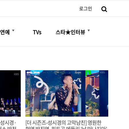
검색
로그인
더보기
더보기
연예
TVs
스타★인터뷰
 성시경·
[더 시즌즈-성시경의 고막남친] 영원한
먼스 반전
현역 박진영, 히트곡 메들리 ‘날 떠나지마’,