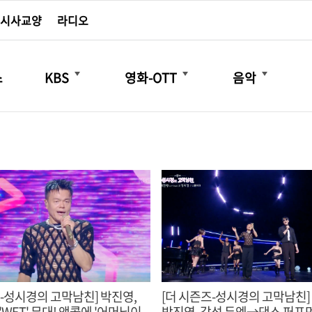
시사교양
라디오
더보기
더보기
더보기
스
KBS
영화-OTT
음악
즈-성시경의 고막남친] 박진영,
[더 시즌즈-성시경의 고막남친]
'WET' 무대! 앵콜에 '어머님이
박진영, 감성 듀엣→댄스 퍼포