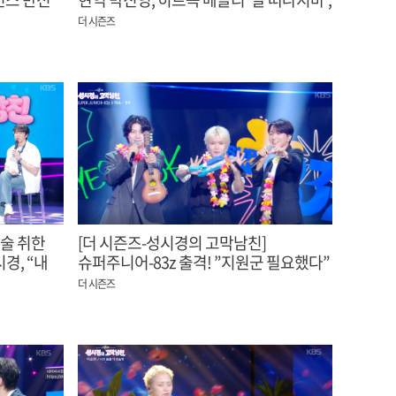
'그녀는 예뻤다’ 레전드의 저력
더 시즌즈
 술 취한
[더 시즌즈-성시경의 고막남친]
경, “내
슈퍼주니어-83z 출격! ”지원군 필요했다”
려욱과 함께한 20주년 무대
더 시즌즈