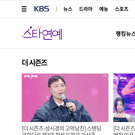
메뉴 열기
KBS
뉴스
드라마
예능
스포츠
스타연예
랭킹뉴
더 시즌즈
[더 시즌즈-성시경의 고막남친] 스탠딩
[더 시즌
코미디로 제2의 전성기 맞은 이상준,
떼창 이끈 