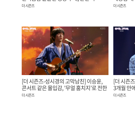
사운드까지~ 이곳이 페스티벌~
담긴 무대
더 시즌즈
더 시즌즈
[더 시즌즈-성시경의 고막남친] 이승윤,
[더 시즌즈
콘서트 같은 몰입감, '무얼 훔치지’로 전한
3개월 만에
깊은 울림
찾은 기분
더 시즌즈
더 시즌즈