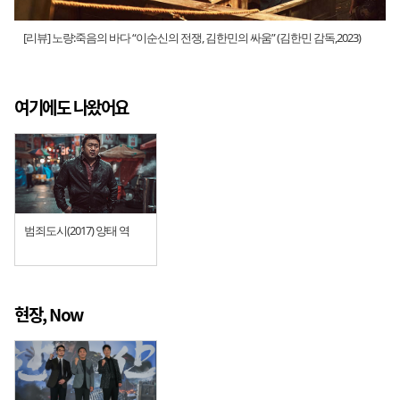
[리뷰] 노량:죽음의 바다 “이순신의 전쟁, 김한민의 싸움” (김한민 감독,2023)
여기에도 나왔어요
범죄도시(2017) 양태 역
현장, Now