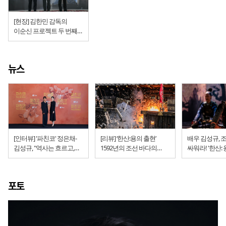
[현장] 김한민 감독의
이순신 프로젝트 두 번째
이야기 ‘한산: 용의 출현’
시사회
뉴스
[인터뷰] '파친코' 정은채-
[리뷰] ‘한산:용의 출현’
배우 김성규, 
김성규, "역사는 흐르고,
1592년의 조선 바다의
싸워라! '한산: 
인간은 단련된다"
파고는 높았다 (김한민
감독,2022)
포토