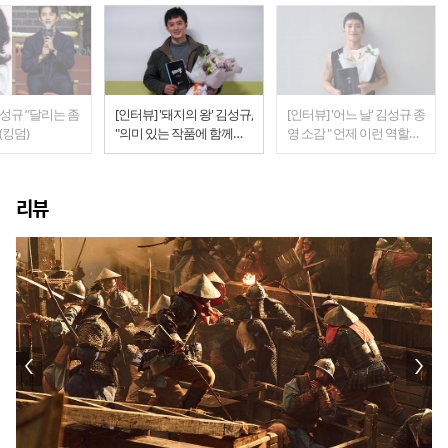
김성규 ”달리는 좀
[인터뷰] '돼지의 왕' 김성규,
[인터뷰] '어느 날' 김성규 종
(킹덤)
"의미 있는 작품에 함께하
영 소감 " 언제 이런 역할을
게 돼 감사"
해볼 수 있을까"
리뷰