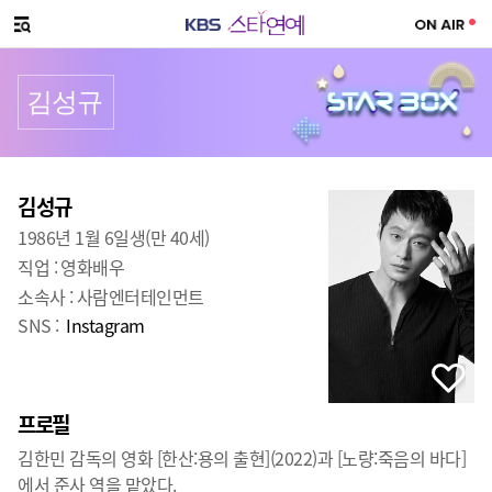
SNS 공유하기
메뉴 열기
김성규
프로필
출생
:
김성규
1986년 1월 6일생(만 40세)
직업 :
영화배우
소속사 :
사람엔터테인먼트
SNS :
Instagram
프로필
김한민 감독의 영화 [한산:용의 출현](2022)과 [노량:죽음의 바다]
에서 준사 역을 맡았다.