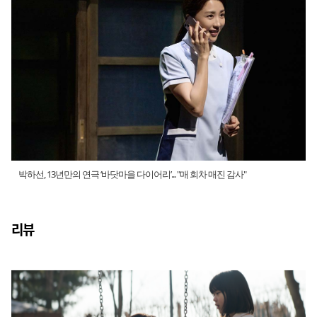
박하선, 13년만의 연극 ‘바닷마을 다이어리’... "매 회차 매진 감사"
리뷰