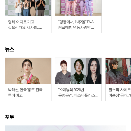
영화 '어디로 가고
"명동에서, 1박2일“ ENA
싶으신가요' 시사회...
커플매칭 ‘명동사랑방’
"비극적 사고, 그 이후"
간담회 (현장)
뉴스
박하선, 연극 ‘홍도’ 전국
"K-예능의 2026년
펄스픽 '사이
투어 예고
운명은?"... 디즈니플러스
여순정' 공개.. '숏폼'
'운명전쟁49'
미스테리 로맨
포토