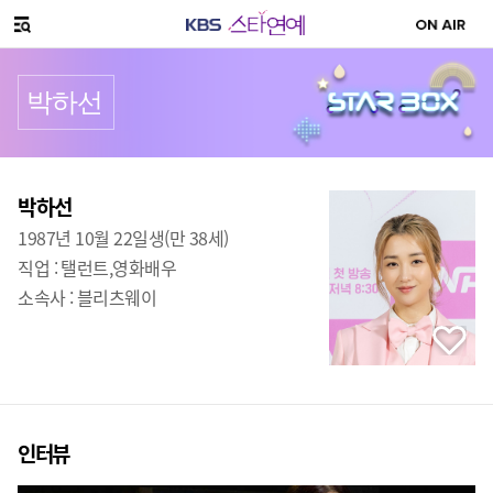
SNS 공유하기
메뉴 열기
박하선
프로필
출생
:
박하선
1987년 10월 22일생(만 38세)
직업 :
탤런트,영화배우
소속사 :
블리츠웨이
인터뷰