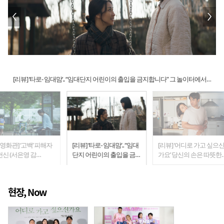
[리뷰] ‘타로- 임대맘’.. “임대단지 어린이의 출입을 금지합니다” 그 놀이터에서
일어난 일
영화관] ‘고백’ 피해자
[리뷰] ‘타로- 임대맘’.. “임대
[리뷰] ‘어디로 가고 싶으
헌신 (서은영 감
단지 어린이의 출입을 금지
가요’ 당신의 손은 따뜻한
20)
합니다” 그 놀이터에서 일
가요 (김희정 감독)
어난 일
현장, Now