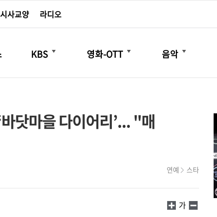
시사교양
라디오
더보기
더보기
더보기
스
KBS
영화-OTT
음악
‘바닷마을 다이어리’... "매
연예
스타
가