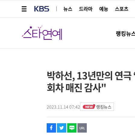
메뉴 열기
KBS
뉴스
드라마
예능
스포츠
스타연예
랭킹뉴
페이스북
트위터
네이버
URL복사
글씨 작게보기
글씨 크게보기
스타박스
박하선, 13년만의 연극 
회차 매진 감사"
2023.11.14 07:42
랭킹뉴스