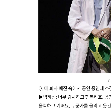
연
Q. 매 회차 매진 속에서 공연 중인데 
▶박하선: 너무 감사하고 행복하죠. 공
울컥하고 기뻐요. 누군가를 울리고 웃긴다