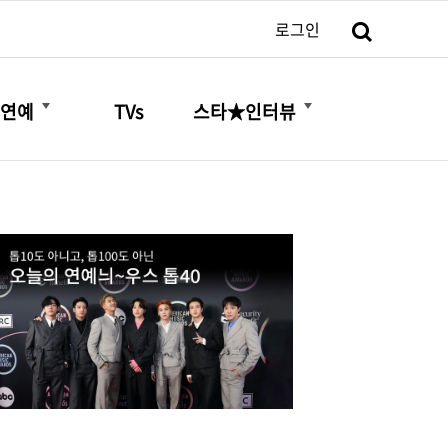
검색
로그인
더보기
더보기
연예
TVs
스타★인터뷰