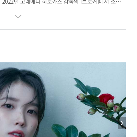
 2022년 고레에다 히로카즈 감독의 [브로커]에서 소영을
]에서 이소민을 연기했다. 2024년 넷플릭스 오리지널 [폭싹
두 역할을 연기한다.