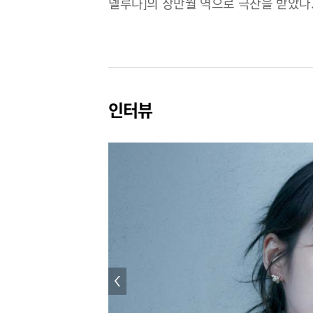
델루나]의 장만월 역으로 극찬을 받았다.
연기했다. 2023년 이병헌 감독의 [드림
속았수다]에서 오애순과 그의 딸 금명이 
인터뷰