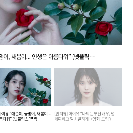
[인터뷰] 아이유 “애순이, 금명이, 새봄이... 인생은 아름다워” (넷플릭스 ‘폭싹 속았수다’)
아이유 “애순이, 금명이, 새봄이...
[인터뷰] 아이유 “나의 눈부신 배우, 덜
[인터
름다워” (넷플릭스 ‘폭싹
계획하고 덜 치열하게” (영화 ‘드림’)
울리
)
(브