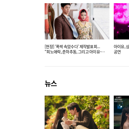
[현장] ‘폭싹 속았수다’ 제작발표회...
아이유, 상
“희노애락, 춘하추동, 그리고 아이유-
공연
박보검”
뉴스