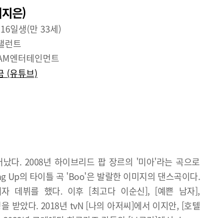
이지은)
 16일생(만 33세)
탤런트
DAM엔터테인먼트
 (유튜브)
어났다. 2008년 하이브리드 팝 장르의 '미아'라는 곡으로
wing Up의 타이틀 곡 'Boo'은 발랄한 이미지의 댄스곡이다.
기자 데뷔를 했다. 이후 [최고다 이순신], [예쁜 남자],
받았다. 2018년 tvN [나의 아저씨]에서 이지안, [호텔