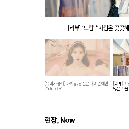
인생의 냉정한 승부사,
[뮤비가 좋다] 아이유, 당신은 나의 연예인
[리뷰] ‘
oin'
'Celebrity'
많은 것을
현장, Now