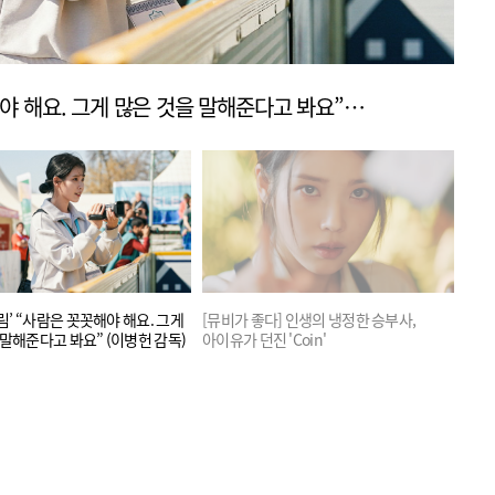
[리뷰] ‘드림’ “사람은 꼿꼿해야 해요. 그게 많은 것을 말해준다고 봐요” (이병헌 감독)
드림’ “사람은 꼿꼿해야 해요. 그게
[뮤비가 좋다] 인생의 냉정한 승부사,
[뮤
 말해준다고 봐요” (이병헌 감독)
아이유가 던진 'Coin'
'Cele