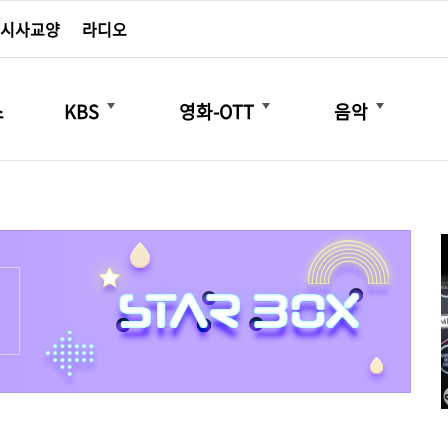
시사교양
라디오
더보기
더보기
더보기
스
KBS
영화-OTT
음악