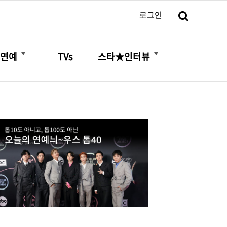
검색
로그인
더보기
더보기
연예
TVs
스타★인터뷰