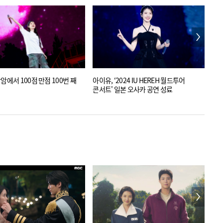
암에서 100점 만점 100번 째
아이유, ‘2024 IU HEREH 월드투어
아이유
콘서트' 일본 오사카 공연 성료
홍콩