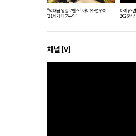
"역대급 왕실로맨스" 아이유-변우석
아이유-변우
'21세기 대군부인'
2026년 
채널 [V]