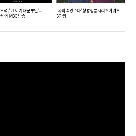
석, '21세기 대군부인'...
'폭싹 속았수다' 청룡청룡시리즈어워즈
아이
상반기 MBC 방송
3관왕