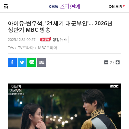
SNS 공유하기
해시태그
메뉴 열기
페이스북
트위터
네이버
URL복사
글씨 작게보기
글씨 크게보기
아이유-변우석, '21세기 대군부인'... 2026년
상반기 MBC 방송
2025.12.31 09:57
랭킹뉴스
TVs
TV드라마
MBC드라마
가