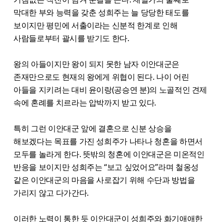
막대한 부와 능력을 갖춘 성희주는 늘 당당한 태도를
보이지만 평민에 서출이라는 신분적 한계로 인해
사람들로부터 괄시를 받기도 한다.
왕의 아들이지만 왕이 되지 못한 남자 이안대군은
존재만으로도 현재의 왕에게 위협이 된다. 나이 어린
아들을 지키려는 대비 윤이랑(공승연 분)의 노골적인 견제
속에 혼례를 치르라는 압박까지 받고 있다.
특히 그런 이안대군 앞에 결혼으로 신분 상승을
해보겠다는 목표를 가진 성희주가 나타나 청혼을 하면서
모두를 놀라게 한다. 뜻밖의 청혼에 이안대군은 미온적인
반응을 보이지만 성희주는 “보고 싶었어요”라며 철옹성
같은 이안대군의 마음을 사로잡기 위해 수단과 방법을
가리지 않고 다가간다.
이러한 노력이 통한 듯 이안대군이 성희주와 화기애애한