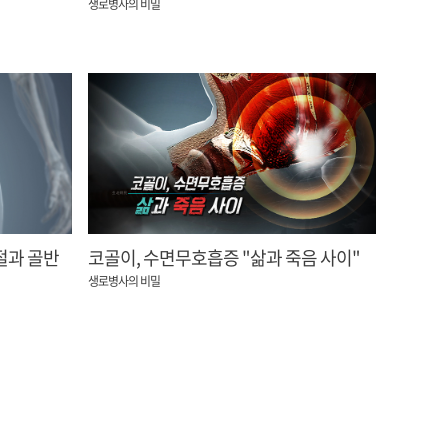
생로병사의 비밀
절과 골반
코골이, 수면무호흡증 "삶과 죽음 사이"
생로병사의 비밀