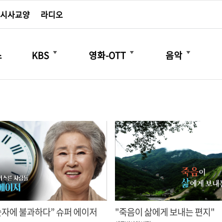
시사교양
라디오
더보기
더보기
더보기
스
KBS
영화-OTT
음악
숫자에 불과하다” 슈퍼 에이저
"죽음이 삶에게 보내는 편지"