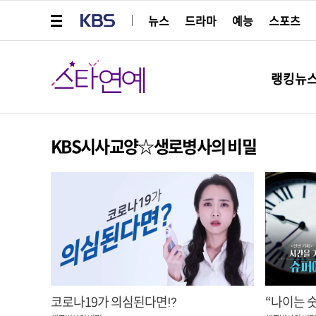
메뉴 열기
KBS
뉴스
드라마
예능
스포츠
스타연예
랭킹뉴
KBS시사교양☆생로병사의 비밀
코로나19가 의심된다면⁉
“나이는 