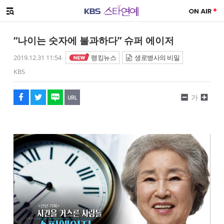
SNS 공유하기
해시태그
메뉴 열기
페이스북
트위터
네이버
URL복사
글씨 작게보기
글씨 크게보기
“나이는 숫자에 불과하다” 슈퍼 에이저
2019.12.31 11:54
랭킹뉴스
생로병사의 비밀
KBS
가