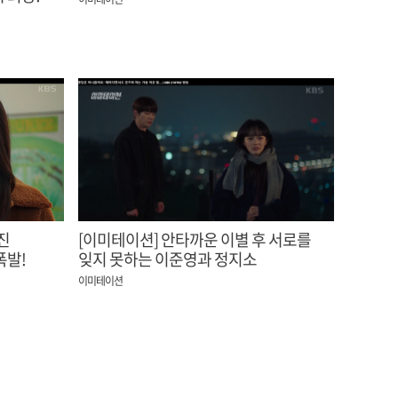
진
[이미테이션] 안타까운 이별 후 서로를
폭발!
잊지 못하는 이준영과 정지소
이미테이션