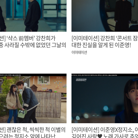
] ‘샥스 前멤버’ 강찬희가
[이미테이션] 강찬희 ‘콘서트 잠
중 사라질 수밖에 없었던 그날의
대한 진실을 알게 된 이준영!
이미테이션
] 괜찮은 척, 씩씩한 척 이별의
[이미테이션] 이준영X정지소, 이
으려는 정지소 앞에 나타난
깊어진 사랑♥ 노래 가사로 추억