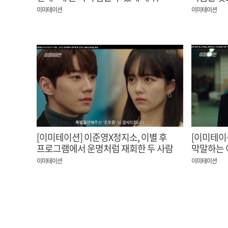
이준영
이미테이션
이미테이션
[이미테이션] 이준영X정지소, 이별 후
[이미테이
프로그램에서 운명처럼 재회한 두 사람
막말하는 이
‘재결합?’
이미테이션
이미테이션