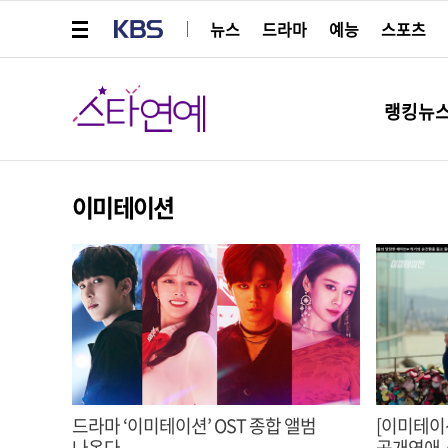
메뉴 열기
KBS
뉴스
드라마
예능
스포츠
스타연예
랭킹뉴
이미테이션
드라마 ‘이미테이션’ OST 종합 앨범
[이미테이
나온다
공개연애 