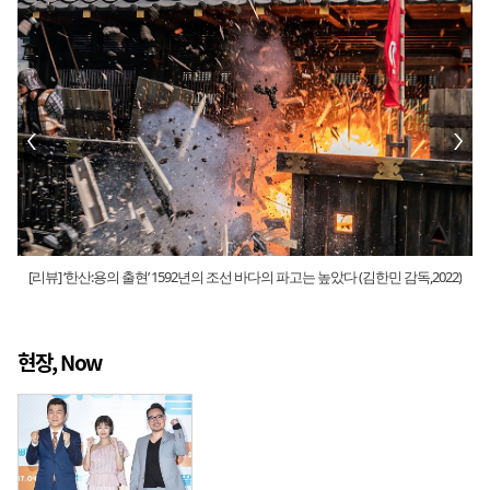
[리뷰] ‘한산:용의 출현’ 1592년의 조선 바다의 파고는 높았다 (김한민 감독,2022)
현장, Now