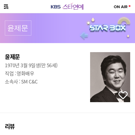
SNS 공유하기
메뉴 열기
윤제문
프로필
출생
:
윤제문
1970년 3월 9일생(만 56세)
직업 :
영화배우
소속사 :
SM C&C
리뷰