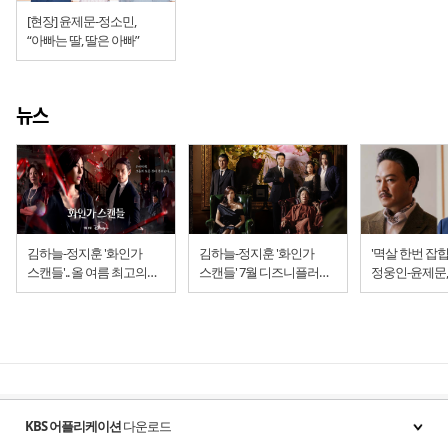
[현장] 윤제문-정소민,
“아빠는 딸, 딸은 아빠”
뉴스
김하늘-정지훈 '화인가
김하늘-정지훈 '화인가
'멱살 한번 잡
스캔들'.. 올 여름 최고의
스캔들' 7월 디즈니플러스
정웅인-윤제문
스캔들 (디즈니플러스 7월
공개... "1% 재벌그룹,
폭발
3일 공개)
우아하게 폭로된다!"
KBS 어플리케이션
다운로드