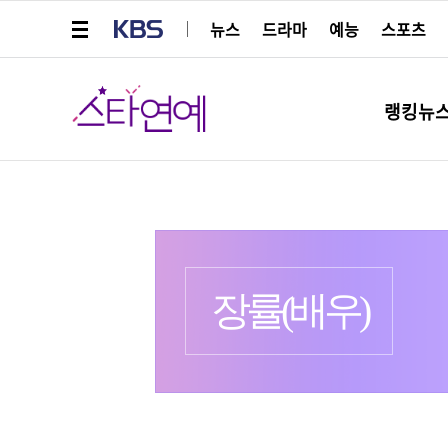
메뉴 열기
KBS
뉴스
드라마
예능
스포츠
스타연예
랭킹뉴
프로필
출생 :
장률(배우)