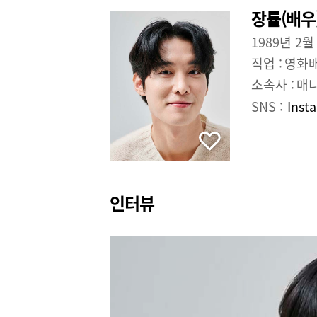
장률(배우
1989년 2월
직업 :
영화
소속사 :
매
SNS :
Inst
인터뷰