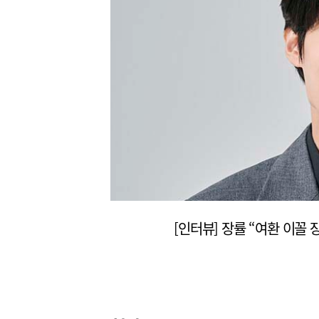
 와요')
[인터뷰] 장률 “여환 이꼴 