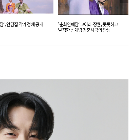
담', 연담집 작가 정체 공개
'춘화연애담' 고아라-장률, 풋풋하고
'춘
발칙한 신개념 청춘사극의 탄생
스틸