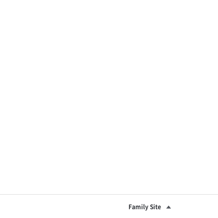
넷플릭스 [정신병동에도 아침이 와요] 인터뷰 컷
Family Site