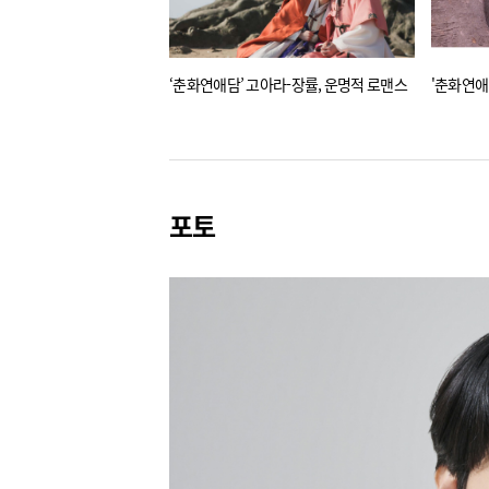
‘춘화연애담’ 고아라-장률, 운명적 로맨스
'춘화연애
포토