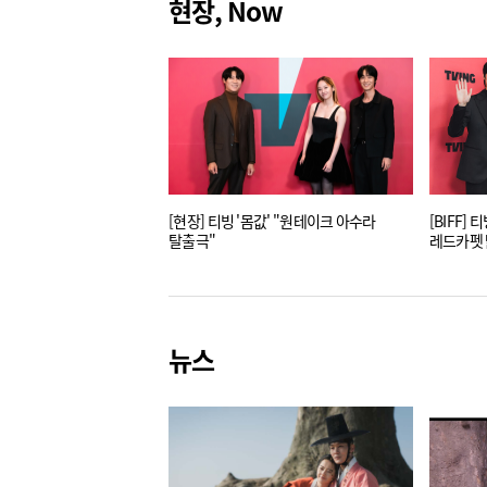
현장, Now
[현장] 티빙 '몸값' "원테이크 아수라
[BIFF] 
탈출극"
레드카펫 
뉴스