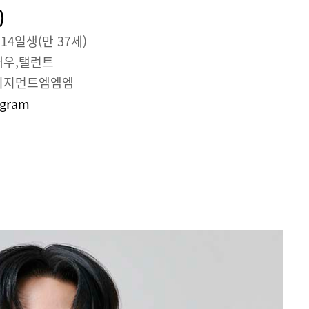
)
 14일생(만 37세)
배우,탤런트
니지먼트엠엠엠
agram