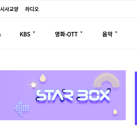
시사교양
라디오
더보기
더보기
더보기
스
KBS
영화-OTT
음악