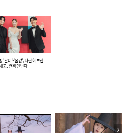
티빙 '욘더'-'몸값', 나란히 부산
밟고, 관객 만난다